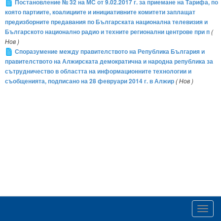
Постановление № 32 на МС от 9.02.2017 г. за приемане на Тарифа, по
която партиите, коалициите и инициативните комитети заплащат
предизборните предавания по Българската национална телевизия и
Българското национално радио и техните регионални центрове при п
(
Нов )
Споразумение между правителството на Република България и
правителството на Алжирската демократична и народна република за
сътрудничество в областта на информационните технологии и
съобщенията, подписано на 28 февруари 2014 г. в Алжир
( Нов )
Toggl
navig