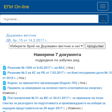
ЕПИ On-line
Toggl
navig
Държавен вестник
ДВ, бр. 15 от 14.2.2017 г.
Намерени 7 документа
подредени по азбучен ред
Решение № 1500 от 6.02.2017 г. на ВАС
( Нов )
Решение № 2 на КС на РБ от 7.02.2017 г. по Конституционно дело № 13
от 2016 г.
( Нов )
Кодекс за признатите организации (Кодекс ПО)
( Нов )
Правила за измерване на количеството електрическа енергия
(
Изменен )
Постановление № 31 на МС от 30.01.2017 г. за приемане на план-
сметка за разходите по подготовката и произвеждането на избори за
народни представители на 26 март 2017 г.
( Изменен )