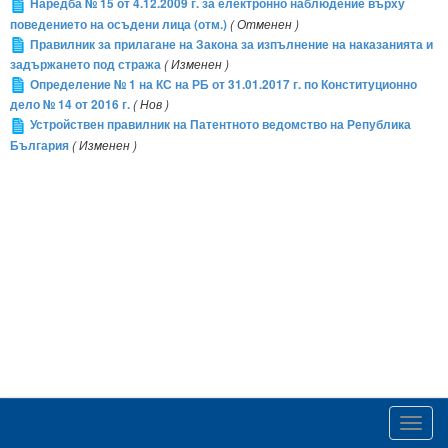
Наредба № 15 от 4.12.2009 г. за електронно наблюдение върху
поведението на осъдени лица (отм.)
( Отменен )
Правилник за прилагане на Закона за изпълнение на наказанията и
задържането под стража
( Изменен )
Определение № 1 на КС на РБ от 31.01.2017 г. по Конституционно
дело № 14 от 2016 г.
( Нов )
Устройствен правилник на Патентното ведомство на Република
България
( Изменен )
Toggl
navig