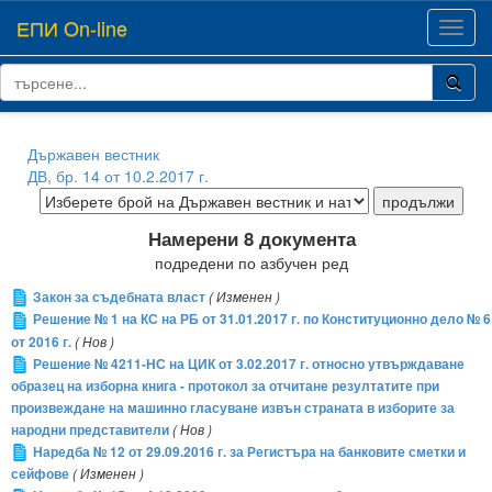
ЕПИ On-line
Toggl
navig
Държавен вестник
ДВ, бр. 14 от 10.2.2017 г.
Намерени 8 документа
подредени по азбучен ред
Закон за съдебната власт
( Изменен )
Решение № 1 на КС на РБ от 31.01.2017 г. по Конституционно дело № 6
от 2016 г.
( Нов )
Решение № 4211-НС на ЦИК от 3.02.2017 г. относно утвърждаване
образец на изборна книга - протокол за отчитане резултатите при
произвеждане на машинно гласуване извън страната в изборите за
народни представители
( Нов )
Наредба № 12 от 29.09.2016 г. за Регистъра на банковите сметки и
сейфове
( Изменен )