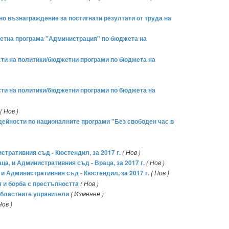
но възнаграждение за постигнати резултати от труда на
жетна програма "Администрация" по бюджета на
сти на политики/бюджетни програми по бюджета на
сти на политики/бюджетни програми по бюджета на
( Нов )
 дейности по националните програми "Без свободен час в
стративния съд - Кюстендил, за 2017 г.
( Нов )
ца, и Административния съд - Враца, за 2017 г.
( Нов )
и Административния съд - Кюстендил, за 2017 г.
( Нов )
 и борба с престъпността
( Нов )
 областните управители
( Изменен )
Нов )