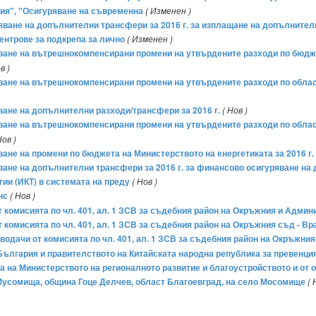
ия", "Осигуряване на съвременна
( Изменен )
ряване на допълнителни трансфери за 2016 г. за изплащане на допълнител
ентрове за подкрепа за лично
( Изменен )
бряване на вътрешнокомпенсирани промени на утвърдените разходи по бюд
в )
ряване на вътрешнокомпенсирани промени на утвърдените разходи по обла
яване на допълнителни разходи/трансфери за 2016 г.
( Нов )
ряване на вътрешнокомпенсирани промени на утвърдените разходи по обла
Нов )
ване на промени по бюджета на Министерството на енергетиката за 2016 г.
яване на допълнителни трансфери за 2016 г. за финансово осигуряване на
ии (ИКТ) в системата на преду
( Нов )
нс
( Нов )
 комисията по чл. 401, ал. 1 ЗСВ за съдебния район на Окръжния и Админи
комисията по чл. 401, ал. 1 ЗСВ за съдебния район на Окръжния съд - Вра
одачи от комисията по чл. 401, ал. 1 ЗСВ за съдебния район на Окръжния 
лгария и правителството на Китайската народна република за превенция
та на Министерството на регионалното развитие и благоустройството и от
о Мусомища, община Гоце Делчев, област Благоевград, на село Мосомище
( 