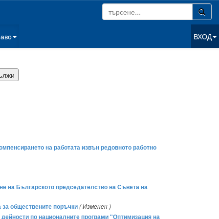
раво
ВХОД
а компенсирането на работата извън редовното работно
дане на Българското председателство на Съвета на
она за обществените поръчки
( Изменен )
на дейности по националните програми "Оптимизация на