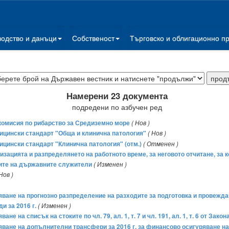
водство и данъци
Собственост
Търговско и облигационно п
Намерени 23 документа
подредени по азбучен ред
комисия по рибарство за Средиземно море
( Нов )
дицински стандарт "Обща и клинична патология"
( Нов )
дицински стандарт "Клинична патология" (отм.)
( Отменен )
анизацията и разпределянето на работното време, за неговото отчитане, з
ките на държавните служители
( Изменен )
 Нов )
ряване на прогнозно разпределение на разходите за подготовка и провеж
и за 2016 г.
( Изменен )
не на списък на стоките по чл. 79, ал. 1, т. 7 и чл. 191, ал. 1, т. 6 от Зак
ряване на допълнителни трансфери за 2016 г. за финансово осигуряване 