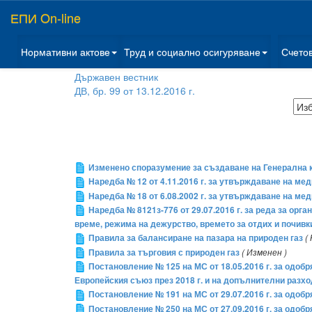
ЕПИ On-line
Нормативни актове
Труд и социално осигуряване
Счето
Държавен вестник
ДВ, бр. 99 от 13.12.2016 г.
Изменено споразумение за създаване на Генерална 
Наредба № 12 от 4.11.2016 г. за утвърждаване на ме
Наредба № 18 от 6.08.2002 г. за утвърждаване на ме
Наредба № 8121з-776 от 29.07.2016 г. за реда за орг
време, режима на дежурство, времето за отдих и почив
Правила за балансиране на пазара на природен газ
(
Правила за търговия с природен газ
( Изменен )
Постановление № 125 на МС от 18.05.2016 г. за одоб
Европейския съюз през 2018 г. и на допълнителни разход
Постановление № 191 на МС от 29.07.2016 г. за одобрява
Постановление № 250 на МС от 27.09.2016 г. за одоб