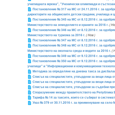
училищната мрежа", "Ученически олимпиади и състезан
Постановление № 317 на МС от 24.11.2016 г. за одоб
директорите на общинските детски градини, училища и ц
Постановление № 345 на МС от 8.12.2016 г. за одо
Министерството на земеделието и храните за 2016 г.
( Но
Постановление № 346 на МС от 8.12.2016 г. за одоб
Министерството на туризма за 2016 г.
( Нов )
Постановление № 347 на МС от 8.12.2016 г. за одобр
Постановление № 348 на МС от 9.12.2016 г. за одоб
Министерството на околната среда и водите за 2016 г.
( 
Постановление № 349 на МС от 9.12.2016 г. за одобря
Постановление № 350 на МС от 9.12.2016 г. за одобр
училище" и "Информационни и комуникационни технолог
Методика за определяне на дневна такса за дисбала
Списък на специалистите, утвърдени за вещи лица от
Списък на специалистите, утвърдени за вещи лица от 
Списък на специалистите, утвърдени за съдебни прев
Споразумение между правителството на Република Бъ
Тарифа № 14 за таксите, които се събират в система
Указ № 379 от 30.11.2016 г. за преименуване на сел