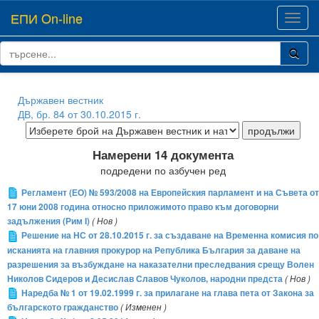
ЕПИ On-line
Toggl
navig
Държавен вестник
ДВ, бр. 84 от 30.10.2015 г.
Намерени 14 документа
подредени по азбучен ред
Регламент (ЕО) № 593/2008 на Европейския парламент и на Съвета от
17 юни 2008 година относно приложимото право към договорни
задължения (Рим I)
( Нов )
Решение на НС от 28.10.2015 г. за създаване на Временна комисия по
исканията на главния прокурор на Република България за даване на
разрешения за възбуждане на наказателни преследвания срещу Волен
Николов Сидеров и Десислав Славов Чуколов, народни предста
( Нов )
Наредба № 1 от 19.02.1999 г. за прилагане на глава пета от Закона за
българското гражданство
( Изменен )