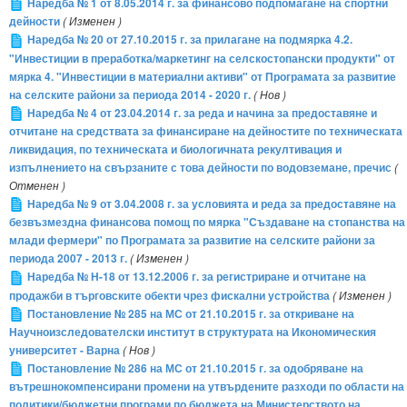
Наредба № 1 от 8.05.2014 г. за финансово подпомагане на спортни
дейности
( Изменен )
Наредба № 20 от 27.10.2015 г. за прилагане на подмярка 4.2.
"Инвестиции в преработка/маркетинг на селскостопански продукти" от
мярка 4. "Инвестиции в материални активи" от Програмата за развитие
на селските райони за периода 2014 - 2020 г.
( Нов )
Наредба № 4 от 23.04.2014 г. за реда и начина за предоставяне и
отчитане на средствата за финансиране на дейностите по техническата
ликвидация, по техническата и биологичната рекултивация и
изпълнението на свързаните с това дейности по водовземане, пречис
(
Отменен )
Наредба № 9 от 3.04.2008 г. за условията и реда за предоставяне на
безвъзмездна финансова помощ по мярка "Създаване на стопанства на
млади фермери" по Програмата за развитие на селските райони за
периода 2007 - 2013 г.
( Изменен )
Наредба № Н-18 от 13.12.2006 г. за регистриране и отчитане на
продажби в търговските обекти чрез фискални устройства
( Изменен )
Постановление № 285 на МС от 21.10.2015 г. за откриване на
Научноизследователски институт в структурата на Икономическия
университет - Варна
( Нов )
Постановление № 286 на МС от 21.10.2015 г. за одобряване на
вътрешнокомпенсирани промени на утвърдените разходи по области на
политики/бюджетни програми по бюджета на Министерството на