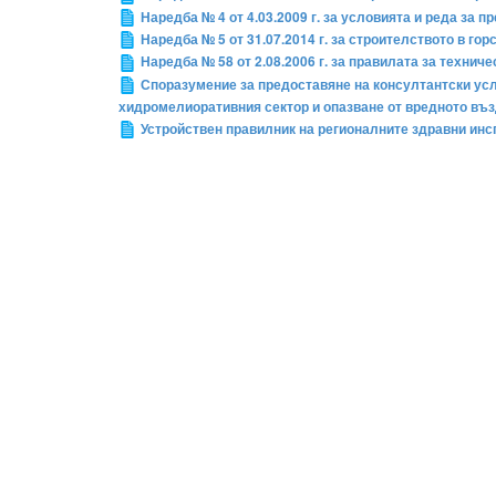
Наредба № 4 от 4.03.2009 г. за условията и реда за 
Наредба № 5 от 31.07.2014 г. за строителството в го
Наредба № 58 от 2.08.2006 г. за правилата за техни
Споразумение за предоставяне на консултантски услу
хидромелиоративния сектор и опазване от вредното въ
Устройствен правилник на регионалните здравни инс