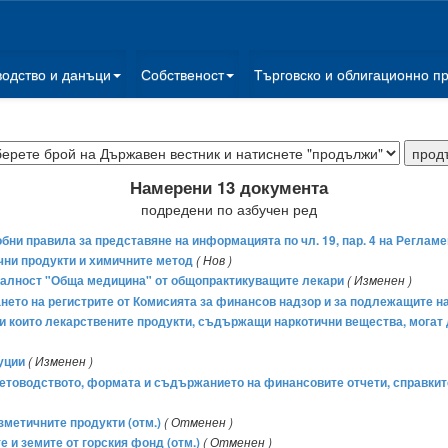
водство и данъци
Собственост
Търговско и облигационно п
Намерени 13 документа
подредени по азбучен ред
обни правила за представяне на информацията по чл. 19, пар. 4 на Реглам
чни продукти и химичните метод
( Нов )
ециалност "Обща медицина" от общопрактикуващите лекари
( Изменен )
ването на регистрите от Комисията за финансов надзор и за подлежащите 
 при които лекарствените продукти, съдържащи наркотични вещества, могат
уции
( Изменен )
счетоводството, формата и съдържанието на финансовите отчети, справкит
озметичните продукти (отм.)
( Отменен )
те и земите от горския фонд (отм.)
( Отменен )