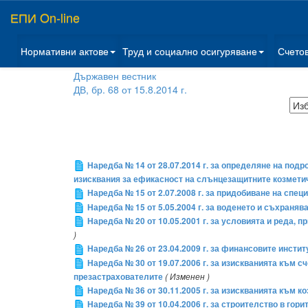
ЕПИ On-line
Нормативни актове
Труд и социално осигуряване
Счето
Държавен вестник
ДВ, бр. 68 от 15.8.2014 г.
Наредба № 14 от 28.07.2014 г. за определяне на подр
изисквания за ефикасност на слънцезащитните козмети
Наредба № 15 от 2.07.2008 г. за придобиване на сп
Наредба № 15 от 5.05.2004 г. за воденето и съхраня
Наредба № 20 от 10.05.2001 г. за условията и реда,
)
Наредба № 26 от 23.04.2009 г. за финансовите инстит
Наредба № 30 от 19.07.2006 г. за изискванията към 
презастрахователите
( Изменен )
Наредба № 36 от 30.11.2005 г. за изискванията към к
Наредба № 39 от 10.04.2006 г. за строителство в гори