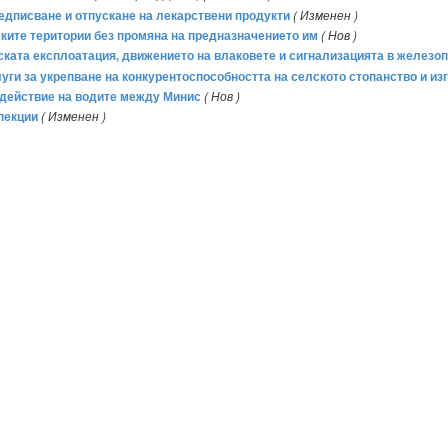
предписване и отпускане на лекарствени продукти
( Изменен )
рските територии без промяна на предназначението им
( Нов )
ческата експлоатация, движението на влаковете и сигнализацията в железо
ги за укрепване на конкурентоспособността на селското стопанство и изг
здействие на водите между Минис
( Нов )
пекции
( Изменен )