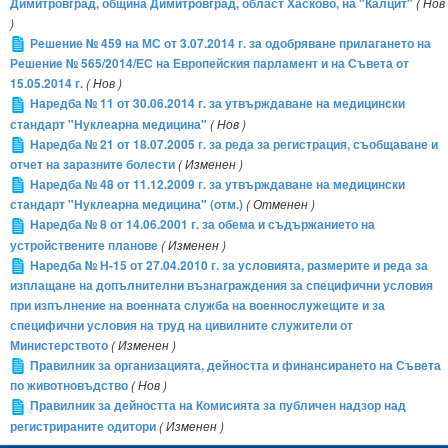
Димитровград, община Димитровград, област Хасково, на "Калцит"
( Нов
)
Решение № 459 на МС от 3.07.2014 г. за одобряване прилагането на
Решение № 565/2014/ЕС на Европейския парламент и на Съвета от
15.05.2014 г.
( Нов )
Наредба № 11 от 30.06.2014 г. за утвърждаване на медицински
стандарт "Нуклеарна медицина"
( Нов )
Наредба № 21 от 18.07.2005 г. за реда за регистрация, съобщаване и
отчет на заразните болести
( Изменен )
Наредба № 48 от 11.12.2009 г. за утвърждаване на медицински
стандарт "Нуклеарна медицина" (отм.)
( Отменен )
Наредба № 8 от 14.06.2001 г. за обема и съдържанието на
устройствените планове
( Изменен )
Наредба № Н-15 от 27.04.2010 г. за условията, размерите и реда за
изплащане на допълнителни възнаграждения за специфични условия
при изпълнение на военната служба на военнослужещите и за
специфични условия на труд на цивилните служители от
Министерството
( Изменен )
Правилник за организацията, дейността и финансирането на Съвета
по животновъдство
( Нов )
Правилник за дейността на Комисията за публичен надзор над
регистрираните одитори
( Изменен )