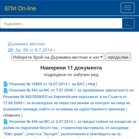
ЕПИ On-line
Toggl
navig
Държавен вестник
ДВ, бр. 56 от 8.7.2014 г.
Намерени 11 документа
подредени по азбучен ред
Решение № 10965 от 18.07.2013 г. на ВАС
( Нов )
Решение № 442 на МС от 7.07.2008 г. за одобряване прилагането на
Решение № 582/2008/ЕО на Европейския парламент и на Съвета от
17.06.2008 г. за въвеждане на опростен режим за контрол на лица на
външните граници, който се основава на едностранното признава
(
Отменен )
Решение № 446 на МС от 2.07.2014 г. за предоставяне на концесия за
добив на подземни богатства - строителни материали, от находище
"Юрт дере", участък "Калцит", разположено в землището на гр.