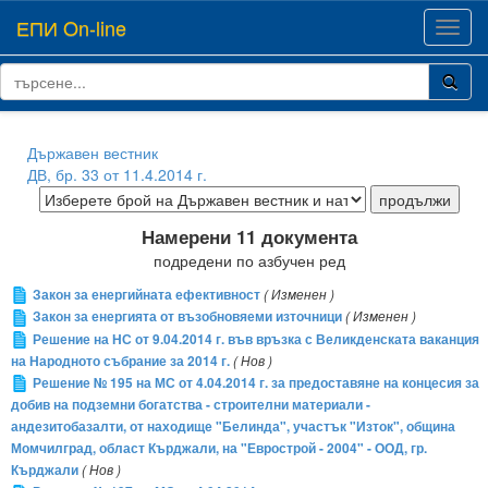
ЕПИ On-line
Toggl
navig
Държавен вестник
ДВ, бр. 33 от 11.4.2014 г.
Намерени 11 документа
подредени по азбучен ред
Закон за енергийната ефективност
( Изменен )
Закон за енергията от възобновяеми източници
( Изменен )
Решение на НС от 9.04.2014 г. във връзка с Великденската ваканция
на Народното събрание за 2014 г.
( Нов )
Решение № 195 на МС от 4.04.2014 г. за предоставяне на концесия за
добив на подземни богатства - строителни материали -
андезитобазалти, от находище "Белинда", участък "Изток", община
Момчилград, област Кърджали, на "Еврострой - 2004" - ООД, гр.
Кърджали
( Нов )