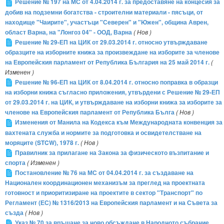
Решение № 197 на МС от 4.04.2014 г. за предоставяне на концесия за
добив на подземни богатства - строителни материали - пясъци, от
находище "Чаирите", участъци "Северен" и "Южен", община Аврен,
област Варна, на "Лонгоз 04" - ООД, Варна
( Нов )
Решение № 29-ЕП на ЦИК от 29.03.2014 г. относно утвърждаване
образците на изборните книжа за произвеждане на изборите за членове
на Европейския парламент от Република България на 25 май 2014 г.
(
Изменен )
Решение № 96-ЕП на ЦИК от 8.04.2014 г. относно поправка в образци
на изборни книжа съгласно приложения, утвърдени с Решение № 29-ЕП
от 29.03.2014 г. на ЦИК, и утвърждаване на изборни книжа за изборите за
членове на Европейския парламент от Република Бълга
( Нов )
Изменения от Манила на Кодекса към Международната конвенция за
вахтената служба и нормите за подготовка и освидетелстване на
моряците (STCW), 1978 г.
( Нов )
Правилник за прилагане на Закона за физическото възпитание и
спорта
( Изменен )
Постановление № 76 на МС от 04.04.2014 г. за създаване на
Национален координационен механизъм за преглед на проектната
готовност и приоритизиране на проектите в сектор "Транспорт" по
Регламент (ЕС) № 1316/2013 на Европейския парламент и на Съвета за
създа
( Нов )
Указ № 70 за връщане за ново обсъждане в Народното събрание