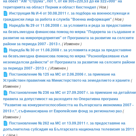
на обект "АМ "Струма", Лот 1, от км 305+220,53 до км 322+000" на
територията на област Перник и област Кюстендил
( Нов )
Инструкция № И-4 от 30.08.2011 г. за подбора на военнослужещи и
граждански лица за работа в служба "Военна информация"
( Нов )
Наредба № 29 от 11.08.2008 г. за условията и реда за предоставяне
на безвъзмездна финансова помощ по мярка "Подкрепа за създаване и
развитие на микропредприятия" от Програмата за развитие на селските
райони за периода 2007 - 2013 г.
( Изменен )
Наредба № 30 от 11.08.2008 г. за условията и реда за предоставяне
на безвъзмездна финансова помощ по мярка "Разнообразяване към
неземеделски дейности" от Програмата за развитие на селските райони
за периода 2007 - 2013 г.
( Изменен )
Постановление № 125 на МС от 2.06.2006 г. за приемане на
Устройствен правилник на Министерството на земеделието и храните
(
Изменен )
Постановление № 236 на МС от 27.09.2007 г. за приемане на детайлни
правила за допустимост на разходите по Оперативна програма
"Развитие на конкурентоспособността на българската икономика 2007 -
2013 г.", съфинансирана от Европейския фонд за регионално раз
(
Изменен )
Постановление № 262 на МС от 13.09.2011 г. за предоставяне на
допълнителна субсидия на Българската национална телевизия за 2011
г.
( Нов )