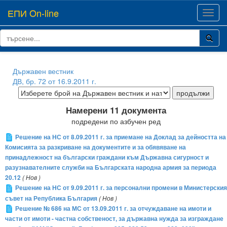
ЕПИ On-line
Toggl
navig
Държавен вестник
ДВ, бр. 72 от 16.9.2011 г.
Намерени 11 документа
подредени по азбучен ред
Решение на НС от 8.09.2011 г. за приемане на Доклад за дейността на
Комисията за разкриване на документите и за обявяване на
принадлежност на български граждани към Държавна сигурност и
разузнавателните служби на Българската народна армия за периода
20.12
( Нов )
Решение на НС от 9.09.2011 г. за персонални промени в Министерския
съвет на Република България
( Нов )
Решение № 686 на МС от 13.09.2011 г. за отчуждаване на имоти и
части от имоти - частна собственост, за държавна нужда за изграждане