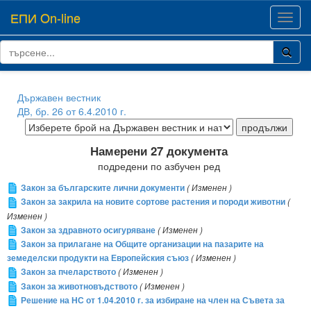
ЕПИ On-line
Toggl
navig
Държавен вестник
ДВ, бр. 26 от 6.4.2010 г.
Намерени 27 документа
подредени по азбучен ред
Закон за българските лични документи
( Изменен )
Закон за закрила на новите сортове растения и породи животни
(
Изменен )
Закон за здравното осигуряване
( Изменен )
Закон за прилагане на Общите организации на пазарите на
земеделски продукти на Европейския съюз
( Изменен )
Закон за пчеларството
( Изменен )
Закон за животновъдството
( Изменен )
Решение на НС от 1.04.2010 г. за избиране на член на Съвета за