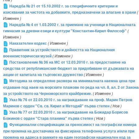
Наредба № 21 от 15.10.2002 г. за специфичните критерии и
изисквания за чистота на добавките, предназначени за влагане в храни
(
Изменен )
Наредба № 4 от 1.03.2002 г. за приемане на ученици в Националната
гимназия за древни езици и култури "Константин-Кирил Философ"
(
Изменен )
Наказателен кодекс
( Изменен )
Правилник за устройството и дейността на Националния
военноисторически музей
( Изменен )
Постановление № 36 на МС от 12.03.2010 г. за предоставяне на
средства от републиканския бюджет за придобиване от държавата на
акции от капитала на търговско дружество
( Изменен )
Методика за определяне размера на минималната наемна цена при
отдаване под наем на морските плажове по реда на чл. 8, ал. 2 от Закона
за устройството на Черноморското крайбрежие.
( Изменен )
Указ № 76 от 22.03.2010 г. за награждаване на проф. Марин Петров
Маринов с орден "Св. св. Кирил и Методий" първа степен
( Нов )
Указ № 77 от 22.03.2010 г. за награждаване на Божидар Борисов
Божинов с орден "Стара планина" първа степен
( Нов )
Функционални спецификации за преносимост на географски номера
при промяна на доставчика на фиксирана телефонна услуга и/или при
промяна на адреса в рамките на един географски национален код за