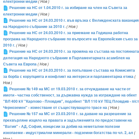
електронни медии
( Нов )
Решение на НС от 1.04.2010 г. за избиране на член на Съвета за
електронни медии
( Нов )
Решение на НС от 24.03.2010 г. във връзка с Великденската ваканция
на Народното събрание за 2010 г.
( Нов )
Решение на НС от 24.03.2010 г. за приемане на Годишна работна
програма на Народното събрание по въпросите на Европейския съюз за
2010 г.
( Нов )
Решение на НС от 24.03.2010 г. за промяна на състава на постоянната
делегация на Народното събрание в Парламентарната асамблея на
Съвета на Европа
( Нов )
Решение на НС от 24.03.2010 г. за попълване състава на Комисията
за борба с корупцията и конфликт на интереси и парламентарна етика
(
Нов )
Решение № 149 на МС от 19.03.2010 г. за отчуждаване на части от
имоти - частна собственост, за държавна нужда за изграждане на обект
"ВЛ 400 kV "Карлово - Пловдив", подобект "ВЛ 110 kV ТЕЦ Пловдив - п/ст
Черноземен" - изместване от съществуващото трасе на
( Нов )
Решение № 157 на МС от 23.03.2010 г. за даване на разрешение за
прехвърляне изцяло на правата и задълженията по предоставени на
"Ватия" - АД, София, концесии за добив на неметални полезни
изкопаеми - индустриални минерали - подземни богатства по чл. 2, ал
(
Нов )