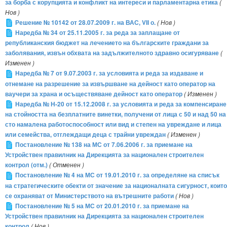
за борба с корупцията и конфликт на интереси и парламентарна етика
(
Нов )
Решение № 10142 от 28.07.2009 г. на ВАС, VII о.
( Нов )
Наредба № 34 от 25.11.2005 г. за реда за заплащане от
републиканския бюджет на лечението на българските граждани за
заболявания, извън обхвата на задължителното здравно осигуряване
(
Изменен )
Наредба № 7 от 9.07.2003 г. за условията и реда за издаване и
отнемане на разрешение за извършване на дейност като оператор на
ваучери за храна и осъществяване дейност като оператор
( Изменен )
Наредба № Н-20 от 15.12.2008 г. за условията и реда за компенсиране
на стойността на безплатните винетки, получени от лица с 50 и над 50 на
сто намалена работоспособност или вид и степен на увреждане и лица
или семейства, отглеждащи деца с трайни увреждан
( Изменен )
Постановление № 138 на МС от 7.06.2006 г. за приемане на
Устройствен правилник на Дирекцията за национален строителен
контрол (отм.)
( Отменен )
Постановление № 4 на МС от 19.01.2010 г. за определяне на списък
на стратегическите обекти от значение за националната сигурност, които
се охраняват от Министерството на вътрешните работи
( Нов )
Постановление № 5 на МС от 20.01.2010 г. за приемане на
Устройствен правилник на Дирекцията за национален строителен
контрол
( Нов )