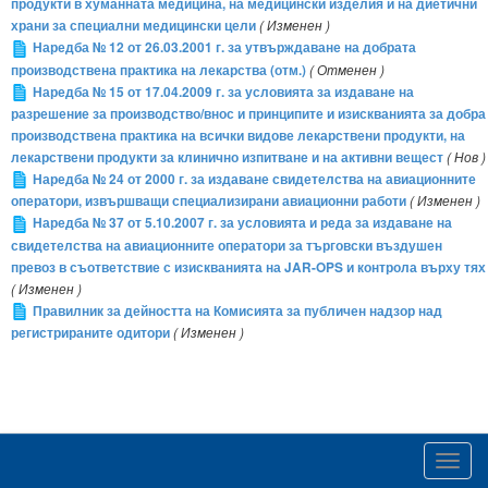
продукти в хуманната медицина, на медицински изделия и на диетични
храни за специални медицински цели
( Изменен )
Наредба № 12 от 26.03.2001 г. за утвърждаване на добрата
производствена практика на лекарства (отм.)
( Отменен )
Наредба № 15 от 17.04.2009 г. за условията за издаване на
разрешение за производство/внос и принципите и изискванията за добра
производствена практика на всички видове лекарствени продукти, на
лекарствени продукти за клинично изпитване и на активни вещест
( Нов )
Наредба № 24 от 2000 г. за издаване свидетелства на авиационните
оператори, извършващи специализирани авиационни работи
( Изменен )
Наредба № 37 от 5.10.2007 г. за условията и реда за издаване на
свидетелства на авиационните оператори за търговски въздушен
превоз в съответствие с изискванията на JAR-OPS и контрола върху тях
( Изменен )
Правилник за дейността на Комисията за публичен надзор над
регистрираните одитори
( Изменен )
Toggl
navig