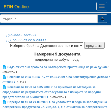
ЕПИ On-line
Toggl
navig
Държавен вестник
ДВ, бр. 38 от 22.5.2009 г.
Намерени 9 документа
подредени по азбучен ред
Задължителни правила за българските пристанища на река Дунав
(
Изменен )
Решение № 2 на КС на РБ от 12.05.2009 г. по Конституционно дело № 1
от 2009 г.
( Нов )
Решение № НС-9 от 6.05.2009 г. за приемане на Методика за
определяне на резултатите от гласуването в изборите за народни
представители на 5 юли 2009 г.
( Изменен )
Наредба № 10 от 24.03.2009 г. за условията и реда за заплащане на
лекарствени продукти по чл. 262, ал. 4, т. 1 от Закона за лекарствените