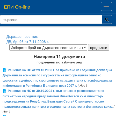
ЕПИ On-line
Toggl
navig
Държавен вестник
ДВ, бр. 96 от 7.11.2008 г.
Намерени 11 документа
подредени по азбучен ред
Решение на НС от 29.10.2008 г. за приемане на Годишния доклад на
Държавната комисия по сигурността на информацията относно
цялостната дейност по състоянието на защитата на класифицираната
информация в Република България през 2007 г.
( Нов )
Решение на НС от 30.10.2008 г. във връзка с разискванията по
питането на народния представител Иван Костов към министър-
председателя на Република България Сергей Станишев относно
правителствената политика в условията на световна финансова криза
(
Нов )