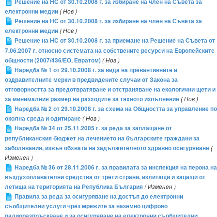
Решение на НС от 30.10.2008 г. за избиране на член на Съвета за
електронни медии
( Нов )
Решение на НС от 30.10.2008 г. за избиране на член на Съвета за
електронни медии
( Нов )
Решение на НС от 30.10.2008 г. за приемане на Решение на Съвета от
7.06.2007 г. относно системата на собствените ресурси на Европейските
общности (2007/436/ЕО, Евратом)
( Нов )
Наредба № 1 от 29.10.2008 г. за вида на превантивните и
оздравителните мерки в предвидените случаи от Закона за
отговорността за предотвратяване и отстраняване на екологични щети и
за минималния размер на разходите за тяхното изпълнение
( Нов )
Наредба № 2 от 29.10.2008 г. за схема на Общността за управление по
околна среда и одитиране
( Нов )
Наредба № 34 от 25.11.2005 г. за реда за заплащане от
републиканския бюджет на лечението на българските граждани за
заболявания, извън обхвата на задължителното здравно осигуряване
(
Изменен )
Наредба № 36 от 28.11.2006 г. за правилата за инспекция на перона на
въздухоплавателни средства от трети страни, излитащи и кацащи от
летища на територията на Република България
( Изменен )
Правила за реда за осигуряване на достъп до електронни
съобщителни услуги чрез мрежите за наземно цифрово
радиоразпръскване и за осигуряване на електронни съобщителни