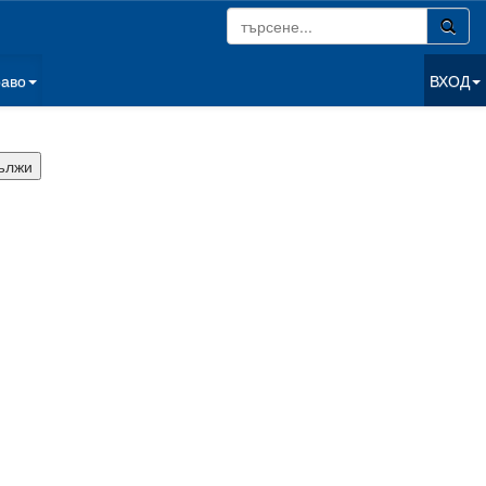
раво
ВХОД