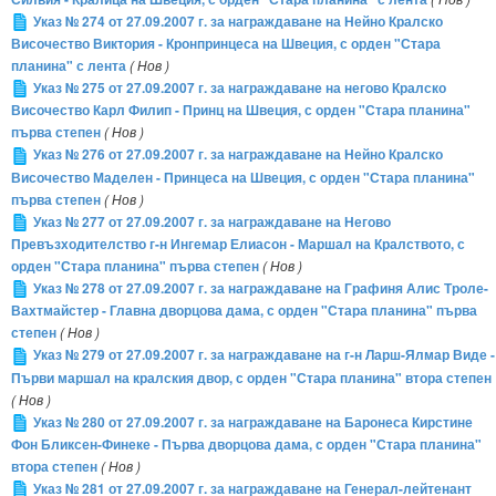
Указ № 274 от 27.09.2007 г. за награждаване на Нейно Кралско
Височество Виктория - Кронпринцеса на Швеция, с орден "Стара
планина" с лента
( Нов )
Указ № 275 от 27.09.2007 г. за награждаване на негово Кралско
Височество Карл Филип - Принц на Швеция, с орден "Стара планина"
първа степен
( Нов )
Указ № 276 от 27.09.2007 г. за награждаване на Нейно Кралско
Височество Маделен - Принцеса на Швеция, с орден "Стара планина"
първа степен
( Нов )
Указ № 277 от 27.09.2007 г. за награждаване на Негово
Превъзходителство г-н Ингемар Елиасон - Маршал на Кралството, с
орден "Стара планина" първа степен
( Нов )
Указ № 278 от 27.09.2007 г. за награждаване на Графиня Алис Троле-
Вахтмайстер - Главна дворцова дама, с орден "Стара планина" първа
степен
( Нов )
Указ № 279 от 27.09.2007 г. за награждаване на г-н Ларш-Ялмар Виде -
Първи маршал на кралския двор, с орден "Стара планина" втора степен
( Нов )
Указ № 280 от 27.09.2007 г. за награждаване на Баронеса Кирстине
Фон Бликсен-Финеке - Първа дворцова дама, с орден "Стара планина"
втора степен
( Нов )
Указ № 281 от 27.09.2007 г. за награждаване на Генерал-лейтенант