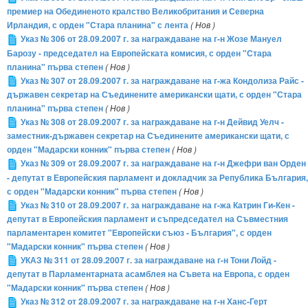
премиер на Обединеното кралство Великобритания и Северна
Ирландия, с орден "Стара планина" с лента
( Нов )
Указ № 306 от 28.09.2007 г. за награждаване на г-н Жозе Мануел
Барозу - председател на Европейската комисия, с орден "Стара
планина" първа степен
( Нов )
Указ № 307 от 28.09.2007 г. за награждаване на г-жа Кондолиза Райс -
държавен секретар на Съединените американски щати, с орден "Стара
планина" първа степен
( Нов )
Указ № 308 от 28.09.2007 г. за награждаване на г-н Дейвид Уелч -
заместник-държавен секретар на Съединените американски щати, с
орден "Мадарски конник" първа степен
( Нов )
Указ № 309 от 28.09.2007 г. за награждаване на г-н Джефри ван Орден
- депутат в Европейския парламент и докладчик за Република България,
с орден "Мадарски конник" първа степен
( Нов )
Указ № 310 от 28.09.2007 г. за награждаване на г-жа Катрин Ги-Кен -
депутат в Европейския парламент и съпредседател на Съвместния
парламентарен комитет "Европейски съюз - България", с орден
"Мадарски конник" първа степен
( Нов )
УКАЗ № 311 от 28.09.2007 г. за награждаване на г-н Тони Лойд -
депутат в Парламентарната асамблея на Съвета на Европа, с орден
"Мадарски конник" първа степен
( Нов )
Указ № 312 от 28.09.2007 г. за награждаване на г-н Ханс-Герт