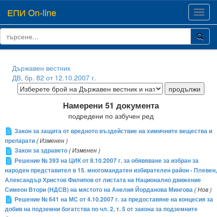
ЕПИ On-line
Toggl
navig
Държавен вестник
ДВ, бр. 82 от 12.10.2007 г.
Намерени 51 документа
подредени по азбучен ред
Закон за защита от вредното въздействие на химичните вещества и
препарати
( Изменен )
Закон за здравето
( Изменен )
Решение № 393 на ЦИК от 8.10.2007 г. за обявяване за избран за
народен представител в 15. многомандатен избирателен район - Плевен,
Александър Христов Филипов от листата на Национално движение
Симеон Втори (НДСВ) на мястото на Анелия Йорданова Мингова
( Нов )
Решение № 641 на МС от 4.10.2007 г. за предоставяне на концесия за
добив на подземни богатства по чл. 2, т. 5 от закона за подземните