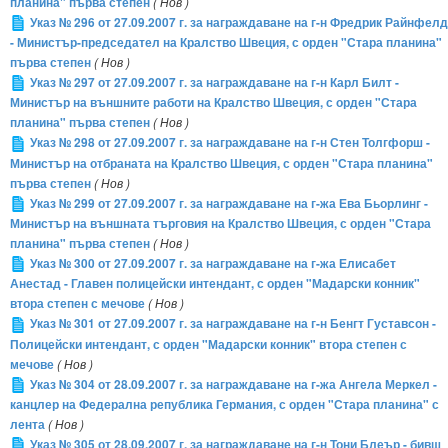
планина" първа степен
( Нов )
Указ № 296 от 27.09.2007 г. за награждаване на г-н Фредрик Райнфелд
- Министър-председател на Кралство Швеция, с орден "Стара планина"
първа степен
( Нов )
Указ № 297 от 27.09.2007 г. за награждаване на г-н Карл Билт -
Министър на външните работи на Кралство Швеция, с орден "Стара
планина" първа степен
( Нов )
Указ № 298 от 27.09.2007 г. за награждаване на г-н Стен Толгфорш -
Министър на отбраната на Кралство Швеция, с орден "Стара планина"
първа степен
( Нов )
Указ № 299 от 27.09.2007 г. за награждаване на г-жа Ева Бьорлинг -
Министър на външната търговия на Кралство Швеция, с орден "Стара
планина" първа степен
( Нов )
Указ № 300 от 27.09.2007 г. за награждаване на г-жа Елисабет
Анестад - Главен полицейски интендант, с орден "Мадарски конник"
втора степен с мечове
( Нов )
Указ № 301 от 27.09.2007 г. за награждаване на г-н Бенгт Густавсон -
Полицейски интендант, с орден "Мадарски конник" втора степен с
мечове
( Нов )
Указ № 304 от 28.09.2007 г. за награждаване на г-жа Ангела Меркел -
канцлер на Федерална република Германия, с орден "Стара планина" с
лента
( Нов )
Указ № 305 от 28.09.2007 г. за награждаване на г-н Тони Блеър - бивш