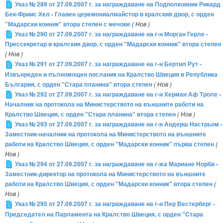
Указ № 289 от 27.09.2007 г. за награждаване на Подполковник Рикард
Бек-Фриис Хел - Главен церемониалмайстор в кралския двор, с орден
"Мадарски конник" втора степен с мечове
( Нов )
Указ № 290 от 27.09.2007 г. за награждаване на г-н Морган Герле -
Прессекретар в кралския двор, с орден "Мадарски конник" втора степен
( Нов )
Указ № 291 от 27.09.2007 г. за награждаване на г-н Бертил Рут -
Извънреден и пълномощен посланик на Кралство Швеция в Република
България, с орден "Стара планина" втора степен
( Нов )
Указ № 292 от 27.09.2007 г. за награждаване на г-н Херман Аф Троле -
Началник на протокола на Министерството на външните работи на
Кралство Швеция, с орден "Стара планина" втора степен
( Нов )
Указ № 293 от 27.09.2007 г. за награждаване на г-н Андерш Настрьом -
Заместник-началник на протокола на Министерството на външните
работи на Кралство Швеция, с орден "Мадарски конник" първа степен
(
Нов )
Указ № 294 от 27.09.2007 г. за награждаване на г-жа Мариане Норби -
Заместник-директор на протокола на Министерството на външните
работи на Кралство Швеция, с орден "Мадарски конник" втора степен
(
Нов )
Указ № 295 от 27.09.2007 г. за награждаване на г-н Пер Вестерберг -
Председател на Парламента на Кралство Швеция, с орден "Стара