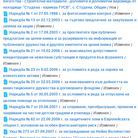
богатства - строителни материали - доломити и доломитни варовици, от
находище "Студена - кариера ГУСВ", с. Студена, Общин
( Нов )
Наредба № 1 от 27.05.1998 г. за фитосанитарен контрол
( Изменен )
Наредба № 13 от 22.12.2003 г. за търгово предлагане за закупуване и
замяна на акции
( Изменен )
Наредба № 2 от 17.09.2003 г. за проспектите при публично
предлагане на ценни книжа и за разкриването на информация от
публичните дружества и другите емитенти на ценни книжа
( Изменен )
Наредба № 21 от 10.02.2006 г. за максимално допустимите
концентрации на нежелани субстанции и продукти във фуражите
(
Изменен )
Наредба № 23 от 8.02.2006 г. за условията и реда за оценка на
клиентските активи
( Изменен )
Наредба № 25 от 22.03.2006 г. за изискванията към дейността на
инвестиционните дружества и договорните фондове
( Изменен )
Наредба № 5 от 30.05.2003 г. за условията и реда за отпускане на
целеви помощи за отопление
( Изменен )
Наредба № 7 от 25.06.2001 г. за откриване, преобразуване, промени и
закриване на частни детски градини и училища
( Изменен )
Наредба № 82 от 22.06.2006 г. за защитените зони в Европейската
общност, изложени на особен фитосанитарен риск
( Изменен )
Указ № 273 от 27.09.2007 г. за награждаване на Нейно Величество
Силвия - Кралица на Швеция, с орден "Стара планина" с лента
( Нов )