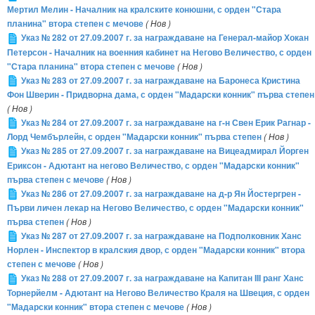
Мертил Мелин - Началник на кралските конюшни, с орден "Стара
планина" втора степен с мечове
( Нов )
Указ № 282 от 27.09.2007 г. за награждаване на Генерал-майор Хокан
Петерсон - Началник на военния кабинет на Негово Величество, с орден
"Стара планина" втора степен с мечове
( Нов )
Указ № 283 от 27.09.2007 г. за награждаване на Баронеса Кристина
Фон Шверин - Придворна дама, с орден "Мадарски конник" първа степен
( Нов )
Указ № 284 от 27.09.2007 г. за награждаване на г-н Свен Ерик Рагнар -
Лорд Чембърлейн, с орден "Мадарски конник" първа степен
( Нов )
Указ № 285 от 27.09.2007 г. за награждаване на Вицеадмирал Йорген
Ериксон - Адютант на негово Величество, с орден "Мадарски конник"
първа степен с мечове
( Нов )
Указ № 286 от 27.09.2007 г. за награждаване на д-р Ян Йостергрен -
Първи личен лекар на Негово Величество, с орден "Мадарски конник"
първа степен
( Нов )
Указ № 287 от 27.09.2007 г. за награждаване на Подполковник Ханс
Норлен - Инспектор в кралския двор, с орден "Мадарски конник" втора
степен с мечове
( Нов )
Указ № 288 от 27.09.2007 г. за награждаване на Капитан III ранг Ханс
Торнерйелм - Адютант на Негово Величество Краля на Швеция, с орден
"Мадарски конник" втора степен с мечове
( Нов )