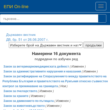
ЕПИ On-line
Toggl
navig
Държавен вестник
ДВ, бр. 51 от 26.06.2007 г.
Намерени 16 документа
подредени по азбучен ред
Закон за ветеринарномедицинската дейност
( Изменен )
Закон за административните нарушения и наказания
( Изменен )
Закон за ратифициране на Споразумението между правителството на
Република България и правителството на Румъния относно съвместен
контрол за преминаване на границата
( Нов )
Закон за пчеларството
( Изменен )
Закон за храните
( Изменен )
Закон за движението по пътищата
( Изменен )
Закон за животновъдството
( Изменен )