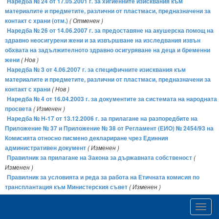
Наредба № 24 от 17.05.2001 г. за хигиенните изисквания към
материалите и предметите, различни от пластмаси, предназначени за
контакт с храни (отм.)
( Отменен )
Наредба № 26 от 14.06.2007 г. за предоставяне на акушерска помощ на
здравно неосигурени жени и за извършване на изследвания извън
обхвата на задължителното здравно осигуряване на деца и бременни
жени
( Нов )
Наредба № 3 от 4.06.2007 г. за специфичните изисквания към
материалите и предметите, различни от пластмаси, предназначени за
контакт с храни
( Нов )
Наредба № 4 от 16.04.2003 г. за документите за системата на народната
просвета
( Изменен )
Наредба № Н-17 от 13.12.2006 г. за прилагане на разпоредбите на
Приложение № 37 и Приложение № 38 от Регламент (ЕИО) № 2454/93 на
Комисията относно писмено деклариране чрез Единния
административен документ
( Изменен )
Правилник за прилагане на Закона за държавната собственост
(
Изменен )
Правилник за условията и реда за работа на Етичната комисия по
трансплантация към Министерския съвет
( Изменен )
Постановление № 138 на МС от 15.06.2007 г. за закриване на
медицински колежи в структурата на Тракийския университет - Стара
Toggl
Загора
( Нов )
navig