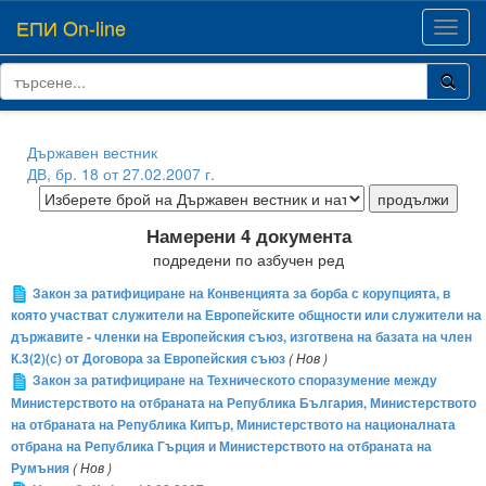
ЕПИ On-line
Toggl
navig
Държавен вестник
ДВ, бр. 18 от 27.02.2007 г.
Намерени 4 документа
подредени по азбучен ред
Закон за ратифициране на Конвенцията за борба с корупцията, в
която участват служители на Европейските общности или служители на
държавите - членки на Европейския съюз, изготвена на базата на член
К.3(2)(с) от Договора за Европейския съюз
( Нов )
Закон за ратифициране на Техническото споразумение между
Министерството на отбраната на Република България, Министерството
на отбраната на Република Кипър, Министерството на националната
отбрана на Република Гърция и Министерството на отбраната на
Румъния
( Нов )