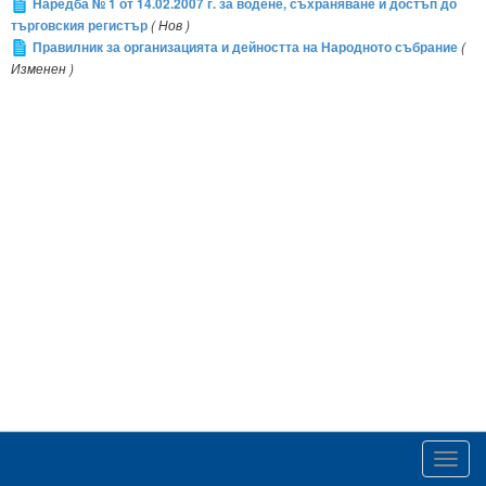
Наредба № 1 от 14.02.2007 г. за водене, съхраняване и достъп до
търговския регистър
( Нов )
Правилник за организацията и дейността на Народното събрание
(
Изменен )
Toggl
navig