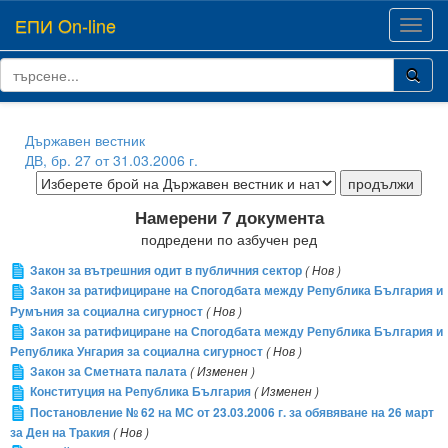
ЕПИ On-line
Toggl
navig
Държавен вестник
ДВ, бр. 27 от 31.03.2006 г.
Намерени 7 документа
подредени по азбучен ред
Закон за вътрешния одит в публичния сектор
( Нов )
Закон за ратифициране на Спогодбата между Република България и
Румъния за социална сигурност
( Нов )
Закон за ратифициране на Спогодбата между Република България и
Република Унгария за социална сигурност
( Нов )
Закон за Сметната палата
( Изменен )
Конституция на Република България
( Изменен )
Постановление № 62 на МС от 23.03.2006 г. за обявяване на 26 март
за Ден на Тракия
( Нов )