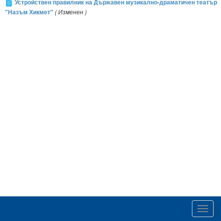
Устройствен правилник на Държавен музикално-драматичен театър
"Назъм Хикмет"
( Изменен )
Toggl
navig