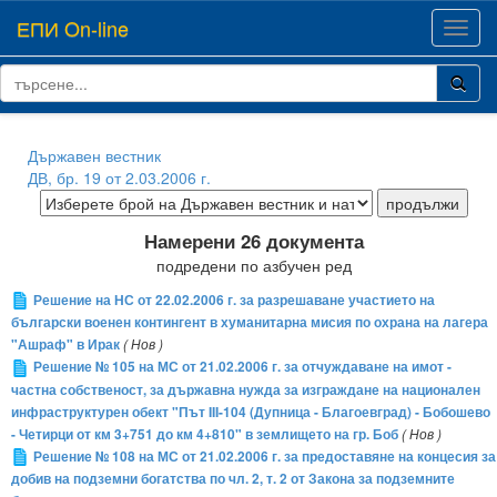
ЕПИ On-line
Toggl
navig
Държавен вестник
ДВ, бр. 19 от 2.03.2006 г.
Намерени 26 документа
подредени по азбучен ред
Решение на НС от 22.02.2006 г. за разрешаване участието на
български военен контингент в хуманитарна мисия по охрана на лагера
"Ашраф" в Ирак
( Нов )
Решение № 105 на МС от 21.02.2006 г. за отчуждаване на имот -
частна собственост, за държавна нужда за изграждане на национален
инфраструктурен обект "Път III-104 (Дупница - Благоевград) - Бобошево
- Четирци от км 3+751 до км 4+810" в землището на гр. Боб
( Нов )
Решение № 108 на МС от 21.02.2006 г. за предоставяне на концесия за
добив на подземни богатства по чл. 2, т. 2 от Закона за подземните