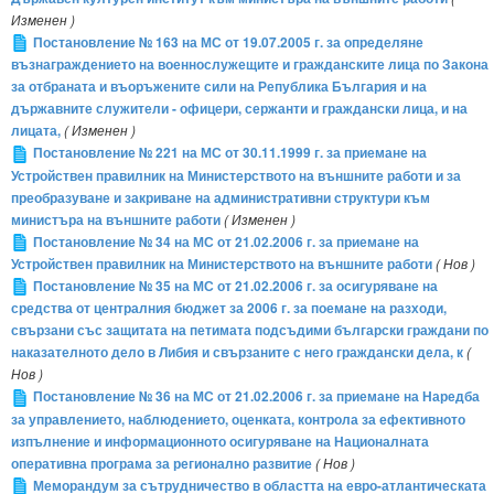
Изменен )
Постановление № 163 на МС от 19.07.2005 г. за определяне
възнаграждението на военнослужещите и гражданските лица по Закона
за отбраната и въоръжените сили на Република България и на
държавните служители - офицери, сержанти и граждански лица, и на
лицата,
( Изменен )
Постановление № 221 на МС от 30.11.1999 г. за приемане на
Устройствен правилник на Министерството на външните работи и за
преобразуване и закриване на административни структури към
министъра на външните работи
( Изменен )
Постановление № 34 на МС от 21.02.2006 г. за приемане на
Устройствен правилник на Министерството на външните работи
( Нов )
Постановление № 35 на МС от 21.02.2006 г. за осигуряване на
средства от централния бюджет за 2006 г. за поемане на разходи,
свързани със защитата на петимата подсъдими български граждани по
наказателното дело в Либия и свързаните с него граждански дела, к
(
Нов )
Постановление № 36 на МС от 21.02.2006 г. за приемане на Наредба
за управлението, наблюдението, оценката, контрола за ефективното
изпълнение и информационното осигуряване на Националната
оперативна програма за регионално развитие
( Нов )
Меморандум за сътрудничество в областта на евро-атлантическата