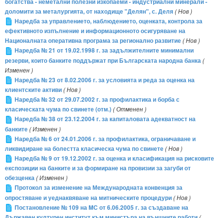
богатства - неметални полезни изкопаеми - индустриални минерали -
доломити за металургията, от находище "Делян", с. Деля
( Нов )
Наредба за управлението, наблюдението, оценката, контрола за
ефективното изпълнение и информационното осигуряване на
Националната оперативна програма за регионално развитие
( Нов )
Наредба № 21 от 19.02.1998 г. за задължителните минимални
резерви, които банките поддържат при Българската народна банка
(
Изменен )
Наредба № 23 от 8.02.2006 г. за условията и реда за оценка на
клиентските активи
( Нов )
Наредба № 32 от 29.07.2002 г. за профилактика и борба с
класическата чума по свинете (отм.)
( Отменен )
Наредба № 38 от 23.12.2004 г. за капиталовата адекватност на
банките
( Изменен )
Наредба № 6 от 24.01.2006 г. за профилактика, ограничаване и
ликвидиране на болестта класическа чума по свинете
( Нов )
Наредба № 9 от 19.12.2002 г. за оценка и класификация на рисковите
експозиции на банките и за формиране на провизии за загуби от
обезценка
( Изменен )
Протокол за изменение на Международната конвенция за
опростяване и уеднаквяване на митническите процедури
( Нов )
Постановление № 109 на MС от 6.06.2005 г. за създаване на
Държавен културен институт към министъра на външните работи
(