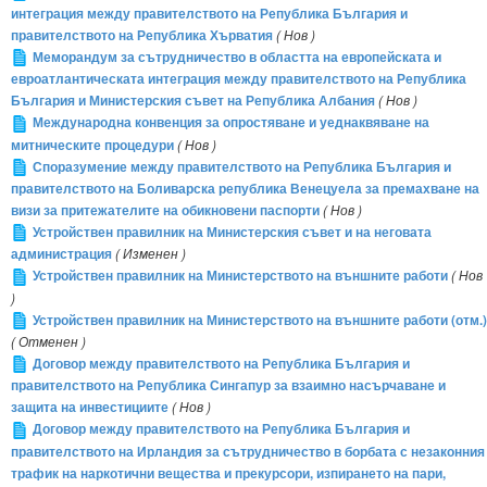
интеграция между правителството на Република България и
правителството на Република Хърватия
( Нов )
Меморандум за сътрудничество в областта на европейската и
евроатлантическата интеграция между правителството на Република
България и Министерския съвет на Република Албания
( Нов )
Международна конвенция за опростяване и уеднаквяване на
митническите процедури
( Нов )
Споразумение между правителството на Република България и
правителството на Боливарска република Венецуела за премахване на
визи за притежателите на обикновени паспорти
( Нов )
Устройствен правилник на Министерския съвет и на неговата
администрация
( Изменен )
Устройствен правилник на Министерството на външните работи
( Нов
)
Устройствен правилник на Министерството на външните работи (отм.)
( Отменен )
Договор между правителството на Република България и
правителството на Република Сингапур за взаимно насърчаване и
защита на инвестициите
( Нов )
Договор между правителството на Република България и
правителството на Ирландия за сътрудничество в борбата с незаконния
трафик на наркотични вещества и прекурсори, изпирането на пари,