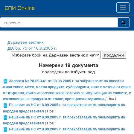
ЕПИ On-line
Toggl
navig
Държавен вестник
ДВ, бр. 75 от 16.9.2005 г.
Намерени 19 документа
подредени по азбучен ред
Заповед № РД 09-441 от 30.08.2005 г. за забраняване на вноса на
живи свине, месо, месни продукти, субпродукти, кожи и четина от свине
от държави, които използват жива ваксина за имунизация на свинете, с
изключение на продукти от свине, претърпели термична
( Нов )
Решение на НС от 8.09.2005 г. за прекратяване пълномощията на
народен представител
( Нов )
Решение на НС от 8.09.2005 г. за прекратяване пълномощията на
народен представител
( Нов )
Решение на НС от 8.09.2005 г. за прекратяване пълномощията на