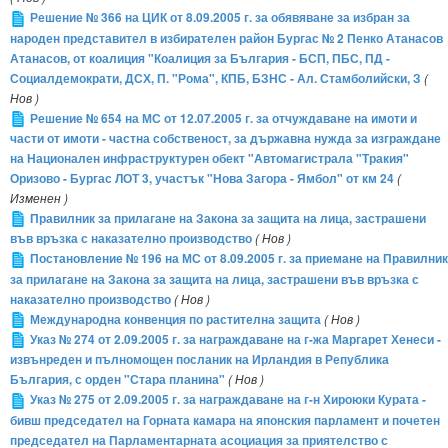
Решение № 366 на ЦИК от 8.09.2005 г. за обявяване за избран за
народен представител в избирателен район Бургас № 2 Пенко Атанасов
Атанасов, от коалиция "Коалиция за България - БСП, ПБС, ПД -
Социалдемократи, ДСХ, П. "Рома", КПБ, БЗНС - Ал. Стамболийски, З
(
Нов )
Решение № 654 на МС от 12.07.2005 г. за отчуждаване на имоти и
части от имоти - частна собственост, за държавна нужда за изграждане
на Национален инфраструктурен обект "Автомагистрала "Тракия"
Оризово - Бургас ЛОТ 3, участък "Нова Загора - Ямбол" от км 24
(
Изменен )
Правилник за прилагане на Закона за защита на лица, застрашени
във връзка с наказателно производство
( Нов )
Постановление № 196 на МС от 8.09.2005 г. за приемане на Правилник
за прилагане на Закона за защита на лица, застрашени във връзка с
наказателно производство
( Нов )
Международна конвенция по растителна защита
( Нов )
Указ № 274 от 2.09.2005 г. за награждаване на г-жа Маргарет Хенеси -
извънреден и пълномощен посланик на Ирландия в Република
България, с орден "Стара планина"
( Нов )
Указ № 275 от 2.09.2005 г. за награждаване на г-н Хироюки Курата -
бивш председател на Горната камара на японския парламент и почетен
председател на Парламентарната асоциация за приятелство с