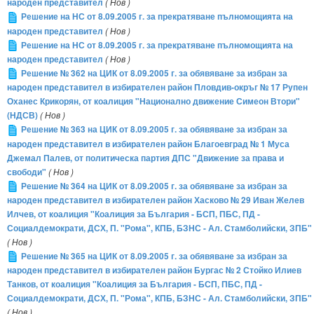
народен представител
( Нов )
Решение на НС от 8.09.2005 г. за прекратяване пълномощията на
народен представител
( Нов )
Решение на НС от 8.09.2005 г. за прекратяване пълномощията на
народен представител
( Нов )
Решение № 362 на ЦИК от 8.09.2005 г. за обявяване за избран за
народен представител в избирателен район Пловдив-окръг № 17 Рупен
Оханес Крикорян, от коалиция "Национално движение Симеон Втори"
(НДСВ)
( Нов )
Решение № 363 на ЦИК от 8.09.2005 г. за обявяване за избран за
народен представител в избирателен район Благоевград № 1 Муса
Джемал Палев, от политическа партия ДПС "Движение за права и
свободи"
( Нов )
Решение № 364 на ЦИК от 8.09.2005 г. за обявяване за избран за
народен представител в избирателен район Хасково № 29 Иван Желев
Илчев, от коалиция "Коалиция за България - БСП, ПБС, ПД -
Социалдемократи, ДСХ, П. "Рома", КПБ, БЗНС - Ал. Стамболийски, ЗПБ"
( Нов )
Решение № 365 на ЦИК от 8.09.2005 г. за обявяване за избран за
народен представител в избирателен район Бургас № 2 Стойко Илиев
Танков, от коалиция "Коалиция за България - БСП, ПБС, ПД -
Социалдемократи, ДСХ, П. "Рома", КПБ, БЗНС - Ал. Стамболийски, ЗПБ"
( Нов )