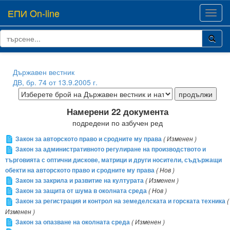
ЕПИ On-line
Toggl
navig
Държавен вестник
ДВ, бр. 74 от 13.9.2005 г.
Намерени 22 документа
подредени по азбучен ред
Закон за авторското право и сродните му права
( Изменен )
Закон за административното регулиране на производството и
търговията с оптични дискове, матрици и други носители, съдържащи
обекти на авторското право и сродните му права
( Нов )
Закон за закрила и развитие на културата
( Изменен )
Закон за защита от шума в околната среда
( Нов )
Закон за регистрация и контрол на земеделската и горската техника
(
Изменен )
Закон за опазване на околната среда
( Изменен )