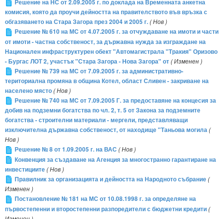
Решение на НС от 2.09.2005 г. по доклада на Временната анкетна
комисия, която да проучи дейността на правителството във връзка с
обгазяването на Стара Загора през 2004 и 2005 г.
( Нов )
Решение № 610 на МС от 4.07.2005 г. за отчуждаване на имоти и части
от имоти - частна собственост, за държавна нужда за изграждане на
Национален инфраструктурен обект "Автомагистрала "Тракия" Оризово
- Бургас ЛОТ 2, участък "Стара Загора - Нова Загора" от
( Изменен )
Решение № 739 на МС от 7.09.2005 г. за административно-
териториална промяна в община Котел, област Сливен - закриване на
населено място
( Нов )
Решение № 740 на МС oт 7.09.2005 Г. за предоставяне на концесия за
добив на подземни богатства по чл. 2, т. 5 от Закона за подземните
богатства - строителни материали - мергели, представляващи
изключителна държавна собственост, от находище "Таньова могила
(
Нов )
Решение № 8 от 1.09.2005 г. на ВАС
( Нов )
Конвенция за създаване на Агенция за многостранно гарантиране на
инвестициите
( Нов )
Правилник за организацията и дейността на Народното събрание
(
Изменен )
Постановление № 181 на МС от 10.08.1998 г. за определяне на
първостепенни и второстепенни разпоредители с бюджетни кредити
(
Изменен )