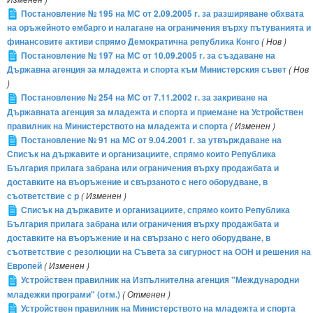
Постановление № 195 на МС от 2.09.2005 г. за разширяване обхвата
на оръжейното ембарго и налагане на ограничения върху пътуванията и
финансовите активи спрямо Демократична република Конго
( Нов )
Постановление № 197 на МС от 10.09.2005 г. за създаване на
Държавна агенция за младежта и спорта към Министерския съвет
( Нов
)
Постановление № 254 на МС от 7.11.2002 г. за закриване на
Държавната агенция за младежта и спорта и приемане на Устройствен
правилник на Министерството на младежта и спорта
( Изменен )
Постановление № 91 на МС от 9.04.2001 г. за утвърждаване на
Списък на държавите и организациите, спрямо които Република
България прилага забрана или ограничения върху продажбата и
доставките на въоръжение и свързаното с него оборудване, в
съответствие с р
( Изменен )
Списък на държавите и организациите, спрямо които Република
България прилага забрана или ограничения върху продажбата и
доставките на въоръжение и на свързано с него оборудване, в
съответствие с резолюции на Съвета за сигурност на ООН и решения на
Европей
( Изменен )
Устройствен правилник на Изпълнителна агенция "Международни
младежки програми" (отм.)
( Отменен )
Устройствен правилник на Министерството на младежта и спорта