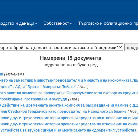
водство и данъци
Собственост
Търговско и облигационно п
Намерени 15 документа
подредени по азбучен ред
ли
( Изменен )
ването на заместник министър-председателя и министър на икономиката Л
динг" - АД, и "Бритиш Америкън Тобако"
( Нов )
ната анкетна комисия за проверка на Споразумението за експортна кредит
проектиране, построяване и оборудв
( Нов )
 на действие на Временната анкетна комисия за разследване измамите с Д
 Огнян Стефанов Герджиков като председател на Народното събрание
( Нов 
а нови дву- и триколесни моторни превозни средства по отношение на спир
на нови дву- и триколесни моторни превозни средства по отношение на сим
а устройства за звуков сигнал и за монтирането на одобрен тип устройства 