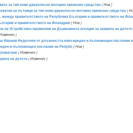
йките за тип ново двуколесно моторно превозно средство
( Нов )
кохватки за пътници за тип ново двуколесно моторно превозно средство
( Но
 г. между правителството на Република България и правителството на Фл
ългария и правителството на Фландрия
( Нов )
не на Устройствен правилник на Държавната агенция за закрила на детето 
 Изменен )
ьоша Иванов Неделчев от длъжността извънреден и пълномощен посланик н
реден и пълномощен посланик на Републ
( Нов )
дпомагане
( Изменен )
крила на детето
( Изменен )