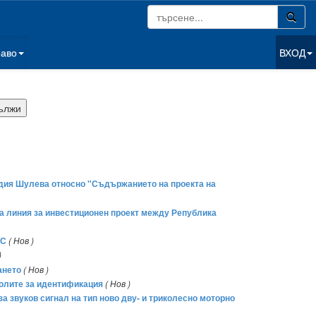
раво
ВХОД
идия Шулева относно "Съдържанието на проекта на
на линия за инвестиционен проект между Република
ДС
( Нов )
)
ането
( Нов )
волите за идентификация
( Нов )
за звуков сигнал на тип ново дву- и триколесно моторно