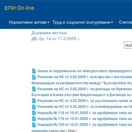
ЕПИ On-line
Нормативни актове
Труд и социално осигуряване
Счето
Държавен вестник
ДВ, бр. 14 от 11.2.2005 г.
Закон за подпомагане на земеделските производите
Решение на НС от 2.02.2005 г. във връзка с изслуш
Меморандум за разбирателство между "Булгартабак Хол
Решение на НС от 2.02.2005 г. по доклада на Времен
България и Банка Австрия Кредитанщалт и Договора за 
Решение на НС от 3.02.2005 г. за удължаване срока
Решение на НС от 4.02.2005 г. за освобождаване на
Наредба № 118 от 10.01.2005 г. за одобряване типа н
Наредба № 119 от 10.01.2005 г. за одобряване типа 
Наредба № 120 от 10.01.2005 г. за одобряване типа н
превозно средство
( Нов )