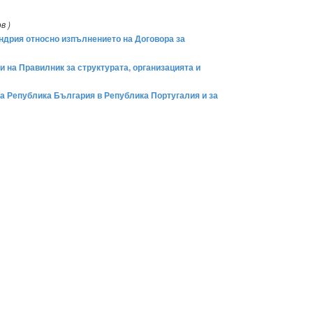
в )
андрия относно изпълнението на Договора за
и на Правилник за структурата, организацията и
а Република България в Република Португалия и за