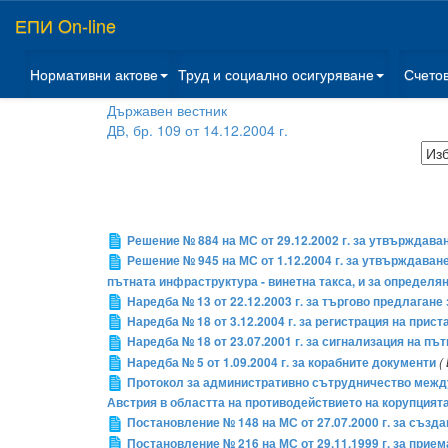
ЕПИ On-line
Нормативни актове
Труд и социално осигуряване
Счето
Държавен вестник
ДВ, бр. 109 от 14.12.2004 г.
Решение № 884 на МС от 29.12.2002 г. за утвърждава
Решение № 945 на МС от 1.12.2004 г. за утвърждаван
пътната инфраструктура - винетна такса, и за определя
Наредба № 13 от 22.12.2003 г. за търгово предлагане
Наредба № 18 от 3.12.2004 г. за регистрация на при
Наредба № 18 oт 23.07.2001 г. за сигнализация на пъ
Наредба № 5 от 1.09.2004 г. за корабните документи
(
Протокол за административно сътрудничество между
Австрия в областта на противодействието на корупцият
Постановление № 148 на МС от 27.07.2000 г. за създ
Постановление № 216 на МС от 29.11.1999 г. за прие