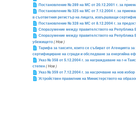
Постановление № 289 на МС от 20.12.2001 г. за при
Постановление № 325 на МС от 7.12.2004 г. за приема
в съответния регистър на лицата, извършващи сертифиц
Постановление № 328 на МС от 8.12.2004 г. за предо
Споразумение между правителството на Република Б
Споразумение между правителството на Република Б
убежището
( Нов )
Тарифа за таксите, които се събират от Агенцията з
сертифициране на сгради и обследване за енергийна е
Указ № 358 от 5.12.2004 г. за награждаване на г-н 
степен
( Нов )
Указ № 359 от 7.12.2004 г. за насрочване на нов избо
Устройствен правилник на Министерството на образо