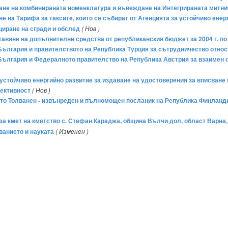
емане на комбинираната номенклатура и въвеждане на Интегрираната митн
не на Тарифа за таксите, които се събират от Агенцията за устойчиво ене
иране на сгради и обслед
( Нов )
ставяне на допълнителни средства от републиканския бюджет за 2004 г. п
ългария и правителството на Република Турция за сътрудничество относ
ългария и Федералното правителство на Република Австрия за взаимен об
а устойчиво енергийно развитие за издаване на удостоверения за вписван
фективност
( Нов )
Таисто Толванен - извънреден и пълномощен посланик на Република Финлан
р за кмет на кметство с. Стефан Караджа, община Вълчи дол, област Варна, 
ванието и науката
( Изменен )