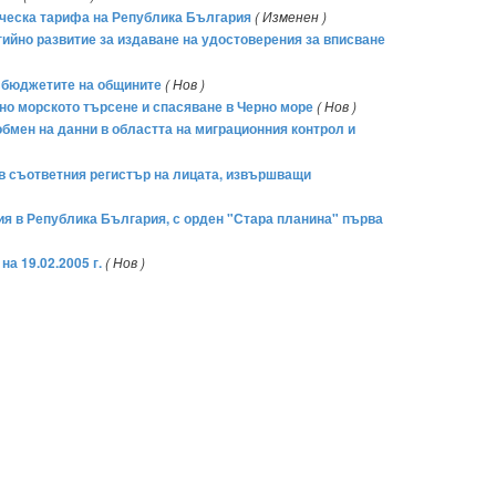
ическа тарифа на Република България
( Изменен )
ргийно развитие за издаване на удостоверения за вписване
о бюджетите на общините
( Нов )
но морското търсене и спасяване в Черно море
( Нов )
мен на данни в областта на миграционния контрол и
е в съответния регистър на лицата, извършващи
дия в Република България, с орден "Стара планина" първа
на 19.02.2005 г.
( Нов )