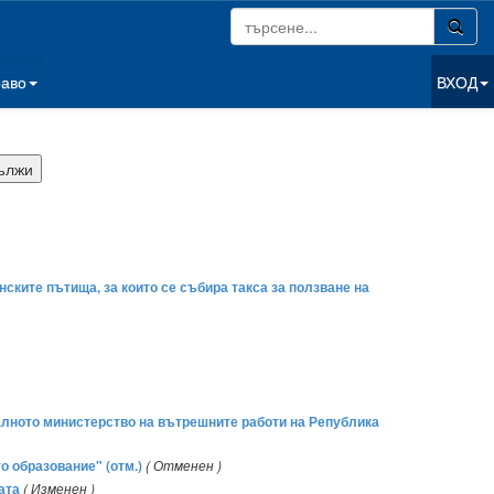
раво
ВХОД
ските пътища, за които се събира такса за ползване на
лното министерство на вътрешните работи на Република
о образование" (отм.)
( Отменен )
ата
( Изменен )