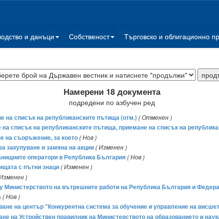
водство и данъци
Собственост
Търговско и облигационно п
Намерени 18 документа
подредени по азбучен ред
не на списък на републиканските пътища (отм.)
( Отменен )
е на списък на републиканските пътища, приемане на списък на републикан
не на съоръжение, за което
( Нов )
 за закупуване и замяна на акции
( Изменен )
станищните оператори в Република България
( Нов )
тищата с пътни знаци
( Изменен )
 Изменен )
 Министерството на вътрешните работи на Република България и Федера
а
( Нов )
аване на център "Конкурентна система за обучение и управление на висшет
мане на Устройствен правилник на Министерството на образованието и наук