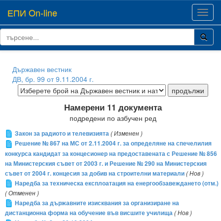
ЕПИ On-line
Toggl
navig
Държавен вестник
ДВ, бр. 99 от 9.11.2004 г.
Намерени 11 документа
подредени по азбучен ред
Закон за радиото и телевизията
( Изменен )
Решение № 867 на МС от 2.11.2004 г. за определяне на спечелилия
конкурса кандидат за концесионер на предоставената с Решение № 856
на Министерския съвет от 2003 г. и Решение № 290 на Министерския
съвет от 2004 г. концесия за добив на строителни материали
( Нов )
Наредба за техническа експлоатация на енергообзавеждането (отм.)
( Отменен )
Наредба за държавните изисквания за организиране на
дистанционна форма на обучение във висшите училища
( Нов )