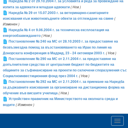
Наредба № 2 от 29.10.2004 г. за условията и реда за провеждане на
изпита за адвокати и младши адвокати
( Нов )
Наредба № 29 от 15.07.2003 г. за ветеринарно-санитарните
изисквания към животновъдните обекти за отглеждане на свине
(
Изменен )
Наредба № 4 от 9.06.2004 г. за техническа експлоатация на
енергообзавеждането
( Нов )
Постановление № 240 на МС от 28.10.2003 г. за предоставяне на
безвъзмездна помощ за възстановяването на Ирак по линия на
Донорската конференция в Мадрид, 23 - 24 октомври 2003 г.
( Нов )
Постановление № 290 на МС от 2.11.2004 г. за предоставяне на
допълнителни средства от централния бюджет по бюджетите на
общините за съфинансиране на проекти по сключени споразумения със
Социалноинвестиционния фонд през 2004 г.
( Нов )
Постановление № 292 на MС от 2.11.2004 г. за приемане на Наредба
за държавните изисквания за организиране на дистанционна форма на
обучение във висшите училища
( Нов )
Устройствен правилник на Министерството на околната среда и
водите
( Изменен )
Toggl
navig