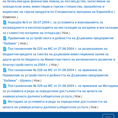
на безвъзмездна финансова помощ за лесовъдство, залесяване на
земеделски земи, инвестиции в горски стопанства, преработка и
маркетинг на горски продукти по Специалната програма на Европейск
(
Изменен )
Наредба № 6 от 28.07.2004 г. за условията и изискванията за
изграждането и експлоатацията на инсталации за изгаряне и инсталации
за съвместно изгаряне на отпадъци
( Нов )
Правилник за устройството и дейността на Държавно предприятие
"Кабиюк"
( Нов )
Постановление № 225 на МС от 27.08.2004 г. за разрешаване на
бюджетни кредити за сметка на държавни инвестиционни заеми за
други цели по бюджета на Министерството на регионалното развитие и
благоустройството за 2004 г.
( Нов )
Постановление № 228 на МС от 31.08.2004 г. за приемане на
Правилник за устройството и дейността на Държавно предприятие
"Кабиюк" - Шумен
( Нов )
Постановление № 229 на МС от 31.08.2004 г. за приемане на Методика
за условията и реда за определяне достъпността на цената на
универсалната далекосъобщителна услуга
( Нов )
Методика за условията и реда за определяне достъпността на
цената на универсалната далекосъобщителна услуга
( Нов )