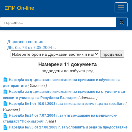
ЕПИ On-line
Toggl
navig
Държавен вестник
ДВ, бр. 78 от 7.09.2004 г.
Намерени 11 документа
подредени по азбучен ред
Наредба за държавните изисквания за приемане и обучение на
докторантите
( Изменен )
Наредба за държавните изисквания за приемане на студенти във
висшите училища на Република България
( Изменен )
Наредба № 1 от 10.01.2003 г. за вписване в регистъра на корабите
(
Изменен )
Наредба № 24 от 7.07.2004 г. за утвърждаване на медицински
стандарт "Психиатрия"
( Нов )
Наредба № 35 от 27.08.2003 г. за условията и реда за предоставяне