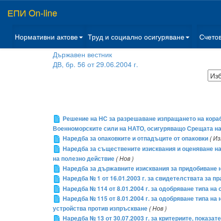
ЕПИ On-line
Нормативни актове
Труд и социално осигуряване
Счето
Държавен вестник
ДВ, бр. 56 от 29.06.2004 г.
Решение на НС за разрешаване изпращането на кораб
Военноморските сили на НАТО, осигуряващо Срещата на
Наредба за опаковките и отпадъците от опаковки
( И
Наредба за съществените изисквания и оценяване на 
на полезно действие
( Нов )
Наредба за държавните изисквания за придобиване 
Наредба № 1 от 16.01.2003 г. за свидетелствата за 
Наредба № 114 от 8.01.2004 г. за одобряване типа н
Наредба № 115 от 8.01.2004 г. за одобряване типа н
устройства против изпръскване
( Нов )
Наредба № 13 от 30.07.2003 г. за критериите, показа