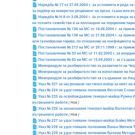
Наредба № 17 от 27.05.2004 г. за условията и реда 
за подбор на конкретен реципиент на орган, тъкан или к
Наредба № Н-9 от 3.06.2004 г. за условията и реда 
на техните семейства и за изплащане на порционни пар
Постановление № 136 на МС от 18.06.2004 г. за при
Постановление № 138 на МС от 21.06.2004 г. за прие
или газообразни горива, по отношение на коефициента н
Постановление № 213 на МС от 29.11.1999 г. за прие
Постановление № 33 на МС от 11.02.2002 г. за коор
Постановление № 83 на МС от 15.04.2003 г. за създа
Меморандум за разбирателство за развитието на Че
Меморандум за разбирателство за използване на На
Меморандум за разбирателство за създаване на На
Указ № 221 за насрочване частичен избор за кмет на 
Указ № 224 за удостояване полковник Веселин Славо
Указ № 225 за освобождаване генерал-майор Румен 
вътрешните работи
( Нов )
Указ № 226 за назначаване генерал-майор Валентин 
вътрешните работи
( Нов )
Указ № 227 за удостояване генерал-майор Бойко Мет
Указ № 228 за удостояване полковник Ваньо Митков 
Указ № 229 за удостояване полковник Валери Методи