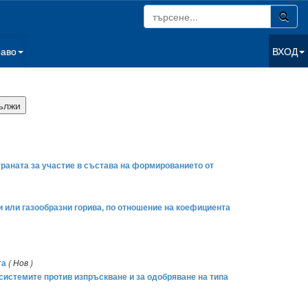
раво
ВХОД
раната за участие в състава на формированието от
и или газообразни горива, по отношение на коефициента
та
( Нов )
 системите против изпръскване и за одобряване на типа