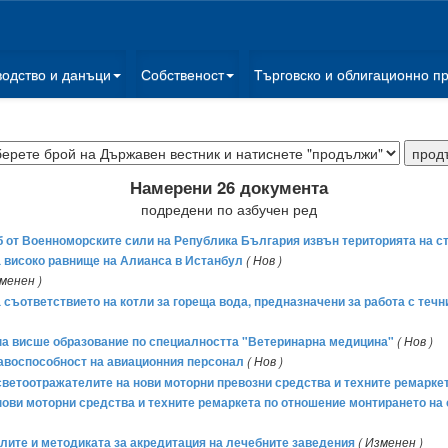
водство и данъци
Собственост
Търговско и облигационно п
Намерени 26 документа
подредени по азбучен ред
 от Военноморските сили на Република България извън територията на ст
 високо равнище на Алианса в Истанбул
( Нов )
зменен )
съответствието на котли за гореща вода, предназначени за работа с течн
на висше образование по специалността "Ветеринарна медицина"
( Нов )
правоспособност на авиационния персонал
( Нов )
а светоотражателите на нови моторни превозни средства и техните ремарке
а нови моторни средства и техните ремаркета по отношение монтирането на
телите и методиката за акредитация на лечебните заведения
( Изменен )