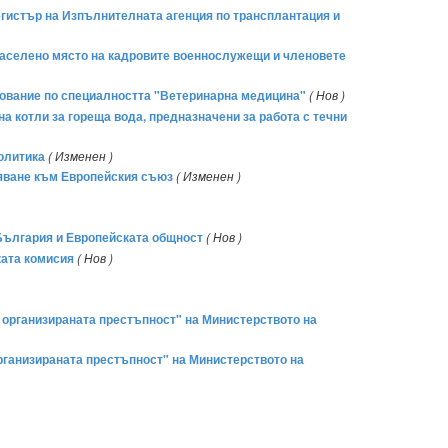
регистър на Изпълнителната агенция по трансплантация и
 населено място на кадровите военнослужещи и членовете
азование по специалността "Ветеринарна медицина"
( Нов )
а котли за гореща вода, предназначени за работа с течни
политика
( Изменен )
няване към Европейския съюз
( Изменен )
България и Европейската общност
( Нов )
ката комисия
( Нов )
 организираната престъпност" на Министерството на
рганизираната престъпност" на Министерството на