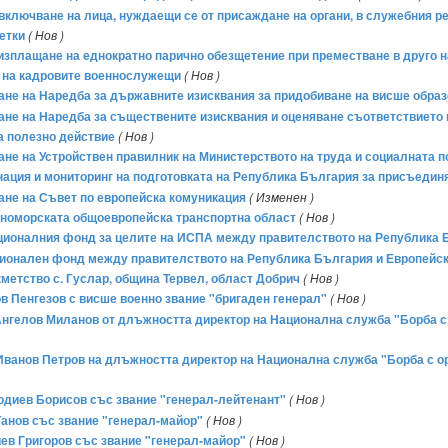
за включване на лица, нуждаещи се от присаждане на органи, в служебния 
летки
( Нов )
за изплащане на еднократно парично обезщетение при преместване в друго
и на кадровите военнослужещи
( Нов )
емане на Наредба за държавните изисквания за придобиване на висше обр
мане на Наредба за съществените изисквания и оценяване съответствието н
а полезно действие
( Нов )
мане на Устройствен правилник на Министерството на труда и социалната 
динация и мониторинг на подготовката на Република България за присъеди
ване на Съвет по европейска комуникация
( Изменен )
рноморската общоевропейска транспортна област
( Нов )
ционалния фонд за целите на ИСПА между правителството на Република 
ционален фонд между правителството на Република България и Европейс
кметство с. Гуслар, община Тервел, област Добрич
( Нов )
в Пенгезов с висше военно звание "бригаден генерал"
( Нов )
Ангелов Миланов от длъжността директор на Национална служба "Борба с
Иванов Петров на длъжността директор на Национална служба "Борба с о
одиев Борисов със звание "генерал-лейтенант"
( Нов )
Танов със звание "генерал-майор"
( Нов )
ев Григоров със звание "генерал-майор"
( Нов )