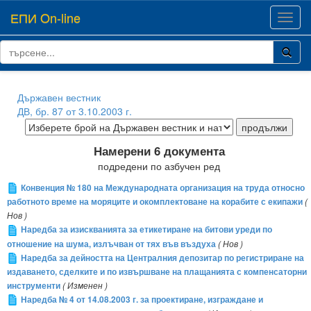
ЕПИ On-line
Toggl
navig
Държавен вестник
ДВ, бр. 87 от 3.10.2003 г.
Намерени 6 документа
подредени по азбучен ред
Конвенция № 180 на Международната организация на труда относно
работното време на моряците и окомплектоване на корабите с екипажи
(
Нов )
Наредба за изискванията за етикетиране на битови уреди по
отношение на шума, излъчван от тях във въздуха
( Нов )
Наредба за дейността на Централния депозитар по регистриране на
издаването, сделките и по извършване на плащанията с компенсаторни
инструменти
( Изменен )
Наредба № 4 от 14.08.2003 г. за проектиране, изграждане и