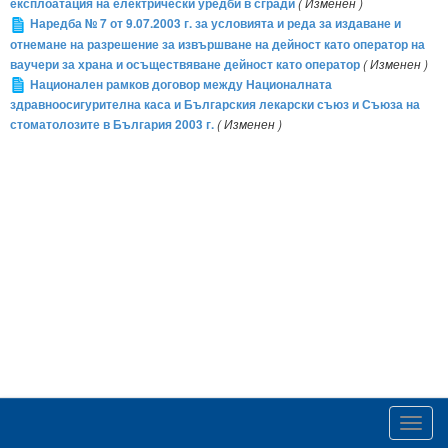
експлоатация на електрически уредби в сгради
( Изменен )
Наредба № 7 от 9.07.2003 г. за условията и реда за издаване и
отнемане на разрешение за извършване на дейност като оператор на
ваучери за храна и осъществяване дейност като оператор
( Изменен )
Национален рамков договор между Националната
здравноосигурителна каса и Българския лекарски съюз и Съюза на
стоматолозите в България 2003 г.
( Изменен )
Toggl
navig