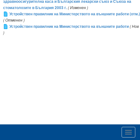
здравноосигурителна каса и Българския лекарски съюз и Съюза на
стоматолозите в България 2003 г.
( Изменен )
Устройствен правилник на Министерството на външните работи (отм.)
( Отменен )
Устройствен правилник на Mинистерството на външните работи
( Нов
)
Toggl
navig