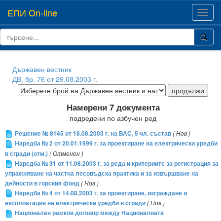
ЕПИ On-line
Toggl
navig
Държавен вестник
ДВ, бр. 76 от 29.08.2003 г.
Намерени 7 документа
подредени по азбучен ред
Решение № 8145 от 18.08.2003 г. на ВАС, 5 чл. състав
( Нов )
Наредба № 2 от 20.01.1999 г. за проектиране на електрически уредби
в сгради (отм.)
( Отменен )
Наредба № 31 от 11.08.2003 г. за реда и критериите за регистрация за
упражняване на частна лесовъдска практика и за извършване на
дейности в горския фонд
( Нов )
Наредба № 4 от 14.08.2003 г. за проектиране, изграждане и
експлоатация на електрически уредби в сгради
( Нов )
Национален рамков договор между Националната