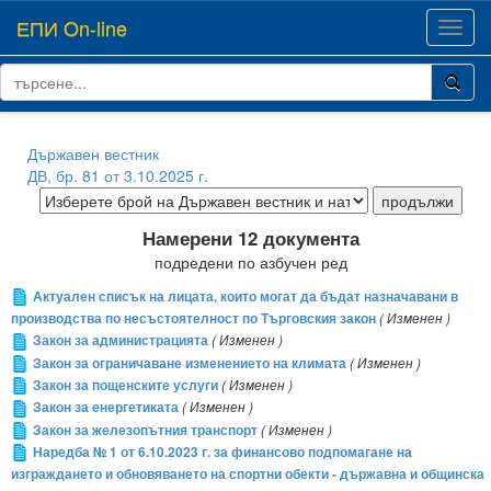
ЕПИ On-line
Toggl
navig
Държавен вестник
ДВ, бр. 81 от 3.10.2025 г.
Намерени 12 документа
подредени по азбучен ред
Актуален списък на лицата, които могат да бъдат назначавани в
производства по несъстоятелност по Търговския закон
( Изменен )
Закон за администрацията
( Изменен )
Закон за ограничаване изменението на климата
( Изменен )
Закон за пощенските услуги
( Изменен )
Закон за енергетиката
( Изменен )
Закон за железопътния транспорт
( Изменен )
Наредба № 1 от 6.10.2023 г. за финансово подпомагане на
изграждането и обновяването на спортни обекти - държавна и общинска