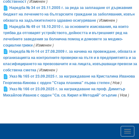
собственост
( Изменен )
Наредба № 34 от 25.11.2005 г. за реда за заплащане от държавния
бюджет на лечението на българските граждани за заболявания, извън
обхвата на задължителното здравно осигуряване
( Изменен )
Наредба № 49 от 18.10.2010 г. за основните изисквания, на които
трябва да отговарят устройството, дейността и вътрешният ред на
лечебните заведения за болнична помощ и домовете за медико-
социални грижи
( Изменен )
Наредба № Н-14 от 27.08.2009 г. за начина на провеждане, обхвата и
организацията на контролните проверки на пътя и в предприятията и за
класифицирането на превозвачите и на лицата, извършващи превози за
собствена сметка
( Изменен )
Указ № 165 от 23.09.2025 г. за награждаване на Кристалина Иванова
Георгиева-Кинова с орден "Стара планина" първа степен
( Нов )
Указ № 166 от 23.09.2025 г. за награждаване на проф. Димитър
Михайлов Иванов с орден "Св. св. Кирил и Методий" огърлие
( Нов )
Toggl
navig