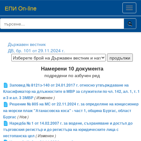
ЕПИ On-line
Toggl
navig
Държавен вестник
ДВ, бр. 101 от 29.11.2024 г.
Намерени 10 документа
подредени по азбучен ред
Заповед № 8121з-140 от 24.01.2017 г. относно утвърждаване на
Класификатор на длъжностите в МВР за служители по чл. 142, ал. 1, т. 1
и 3 и ал. 3 ЗМВР
( Изменен )
Решение № 805 на МС от 22.11.2024 г. за определяне на концесионер
на морски плаж "Атанасовска коса" - част 1, община Бургас, област
Бургас
( Нов )
Наредба № 1 от 14.02.2007 г. за водене, съхраняване и достъп до
търговския регистър и до регистъра на юридическите лица с
нестопанска цел
( Изменен )