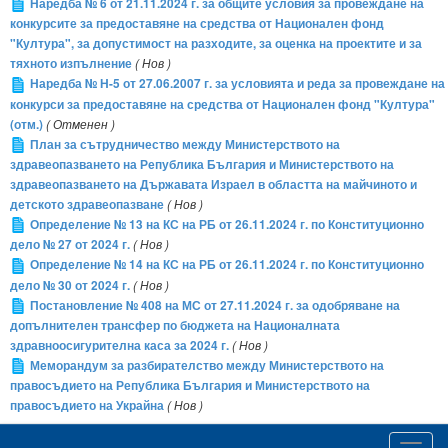
Наредба № 6 от 21.11.2024 г. за общите условия за провеждане на
конкурсите за предоставяне на средства от Национален фонд
"Култура", за допустимост на разходите, за оценка на проектите и за
тяхното изпълнение
( Нов )
Наредба № Н-5 от 27.06.2007 г. за условията и реда за провеждане на
конкурси за предоставяне на средства от Национален фонд "Култура"
(отм.)
( Отменен )
План за сътрудничество между Министерството на
здравеопазването на Република България и Министерството на
здравеопазването на Държавата Израел в областта на майчиното и
детското здравеопазване
( Нов )
Определение № 13 на КС на РБ от 26.11.2024 г. по Конституционно
дело № 27 от 2024 г.
( Нов )
Определение № 14 на КС на РБ от 26.11.2024 г. по Конституционно
дело № 30 от 2024 г.
( Нов )
Постановление № 408 на МС от 27.11.2024 г. за одобряване на
допълнителен трансфер по бюджета на Националната
здравноосигурителна каса за 2024 г.
( Нов )
Меморандум за разбирателство между Министерството на
правосъдието на Република България и Министерството на
правосъдието на Украйна
( Нов )