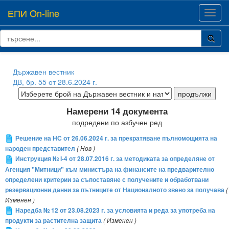
ЕПИ On-line
Toggl
navig
Държавен вестник
ДВ, бр. 55 от 28.6.2024 г.
Намерени 14 документа
подредени по азбучен ред
Решение на НС от 26.06.2024 г. за прекратяване пълномощията на
народен представител
( Нов )
Инструкция № І-4 от 28.07.2016 г. за методиката за определяне от
Агенция "Митници" към министъра на финансите на предварително
определени критерии за съпоставяне с получените и обработвани
резервационни данни за пътниците от Националното звено за получава
(
Изменен )
Наредба № 12 от 23.08.2023 г. за условията и реда за употреба на
продукти за растителна защита
( Изменен )