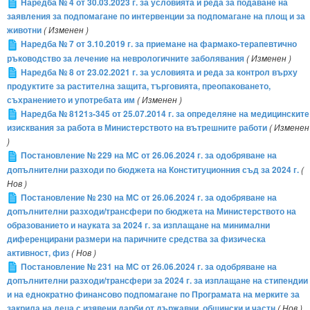
Наредба № 4 от 30.03.2023 г. за условията и реда за подаване на
заявления за подпомагане по интервенции за подпомагане на площ и за
животни
( Изменен )
Наредба № 7 от 3.10.2019 г. за приемане на фармако-терапевтично
ръководство за лечение на неврологичните заболявания
( Изменен )
Наредба № 8 от 23.02.2021 г. за условията и реда за контрол върху
продуктите за растителна защита, търговията, преопаковането,
съхранението и употребата им
( Изменен )
Наредба № 8121з-345 от 25.07.2014 г. за определяне на медицинските
изисквания за работа в Министерството на вътрешните работи
( Изменен
)
Постановление № 229 на МС от 26.06.2024 г. за одобряване на
допълнителни разходи по бюджета на Конституционния съд за 2024 г.
(
Нов )
Постановление № 230 на МС от 26.06.2024 г. за одобряване на
допълнителни разходи/трансфери по бюджета на Министерството на
образованието и науката за 2024 г. за изплащане на минимални
диференцирани размери на паричните средства за физическа
активност, физ
( Нов )
Постановление № 231 на МС от 26.06.2024 г. за одобряване на
допълнителни разходи/трансфери за 2024 г. за изплащане на стипендии
и на еднократно финансово подпомагане по Програмата на мерките за
закрила на деца с изявени дарби от държавни, общински и частн
( Нов )