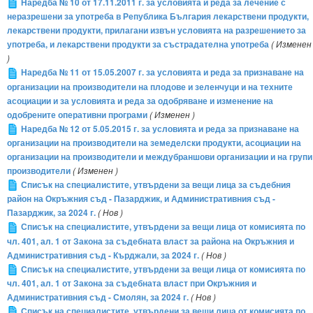
Наредба № 10 от 17.11.2011 г. за условията и реда за лечение с
неразрешени за употреба в Република България лекарствени продукти,
лекарствени продукти, прилагани извън условията на разрешението за
употреба, и лекарствени продукти за състрадателна употреба
( Изменен
)
Наредба № 11 от 15.05.2007 г. за условията и реда за признаване на
организации на производители на плодове и зеленчуци и на техните
асоциации и за условията и реда за одобряване и изменение на
одобрените оперативни програми
( Изменен )
Наредба № 12 от 5.05.2015 г. за условията и реда за признаване на
организации на производители на земеделски продукти, асоциации на
организации на производители и междубраншови организации и на групи
производители
( Изменен )
Списък на специалистите, утвърдени за вещи лица за съдебния
район на Окръжния съд - Пазарджик, и Административния съд -
Пазарджик, за 2024 г.
( Нов )
Списък на специалистите, утвърдени за вещи лица от комисията по
чл. 401, ал. 1 от Закона за съдебната власт за района на Окръжния и
Административния съд - Кърджали, за 2024 г.
( Нов )
Списък на специалистите, утвърдени за вещи лица от комисията по
чл. 401, ал. 1 от Закона за съдебната власт при Окръжния и
Административния съд - Смолян, за 2024 г.
( Нов )
Списък на специалистите, утвърдени за вещи лица от комисията по