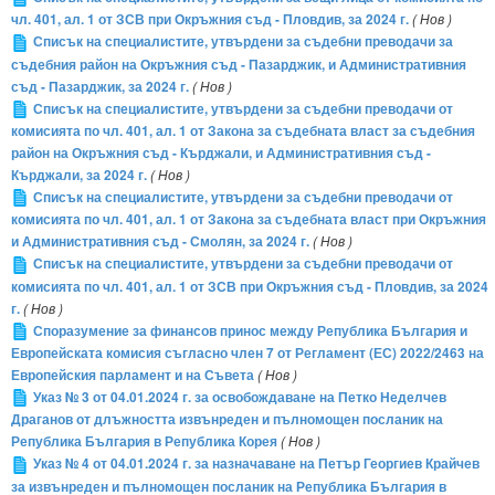
чл. 401, ал. 1 от ЗСВ при Окръжния съд - Пловдив, за 2024 г.
( Нов )
Списък на специалистите, утвърдени за съдебни преводачи за
съдебния район на Окръжния съд - Пазарджик, и Административния
съд - Пазарджик, за 2024 г.
( Нов )
Списък на специалистите, утвърдени за съдебни преводачи от
комисията по чл. 401, ал. 1 от Закона за съдебната власт за съдебния
район на Окръжния съд - Кърджали, и Административния съд -
Кърджали, за 2024 г.
( Нов )
Списък на специалистите, утвърдени за съдебни преводачи от
комисията по чл. 401, ал. 1 от Закона за съдебната власт при Окръжния
и Административния съд - Смолян, за 2024 г.
( Нов )
Списък на специалистите, утвърдени за съдебни преводачи от
комисията по чл. 401, ал. 1 от ЗСВ при Окръжния съд - Пловдив, за 2024
г.
( Нов )
Споразумение за финансов принос между Република България и
Европейската комисия съгласно член 7 от Регламент (ЕС) 2022/2463 на
Европейския парламент и на Съвета
( Нов )
Указ № 3 от 04.01.2024 г. за освобождаване на Петко Неделчев
Драганов от длъжността извънреден и пълномощен посланик на
Република България в Република Корея
( Нов )
Указ № 4 от 04.01.2024 г. за назначаване на Петър Георгиев Крайчев
за извънреден и пълномощен посланик на Република България в