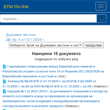
ЕПИ On-line
Toggl
navig
Държавен вестник
ДВ, бр. 4 от 12.1.2024 г.
Намерени 18 документа
подредени по азбучен ред
Гаранционно споразумение между Европейската комисия и
Република България съгласно член 10 от Решение (ЕС) 2022/1628 на
Европейския парламент и на Съвета
( Нов )
Заповед № РД-05-879 от 21.12.2023 г. на НСИ № З-ЦУ-2666 от
21.12.2023 г. на ЦУ на НАП № РД-01-878 от 21.12.2023 г. на АВ
( Изменен )
Наредба № 1 от 28.01.2015 г. за договорните отношения в сектора на
млякото и условията и реда за признаване на организации на
производители, техни асоциации и междубраншови организации в
сектора на млякото и млечните продукти
( Изменен )