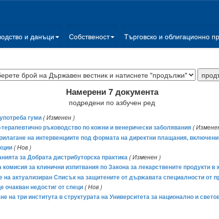
водство и данъци
Собственост
Търговско и облигационно п
Намерени 7 документа
подредени по азбучен ред
 употреба гуми
( Изменен )
о-терапевтично ръководство по кожни и венерически заболявания
( Изменен
а прилагане на интервенциите под формата на директни плащания, включени
кции
( Нов )
ванията за Добрата дистрибуторска практика
( Изменен )
а комисия за клинични изпитвания по Закона за лекарствените продукти в
не на актуализиран Списък на защитените от държавата специалности от п
е очакван недостиг от специ
( Нов )
ане на три института в структурата на Университета за национално и свето