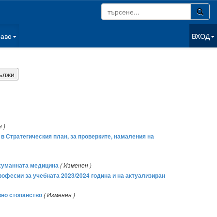
раво
ВХОД
 )
 в Стратегическия план, за проверките, намаления на
 хуманната медицина
( Изменен )
рофесии за учебната 2023/2024 година и на актуализиран
вно стопанство
( Изменен )