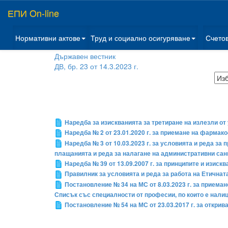
ЕПИ On-line
Нормативни актове
Труд и социално осигуряване
Счето
Държавен вестник
ДВ, бр. 23 от 14.3.2023 г.
Наредба за изискванията за третиране на излезли от
Наредба № 2 от 23.01.2020 г. за приемане на фармак
Наредба № 3 от 10.03.2023 г. за условията и реда з
плащанията и реда за налагане на административни сан
Наредба № 39 от 13.09.2007 г. за принципите и изиск
Правилник за условията и реда за работа на Етичнат
Постановление № 34 на МС от 8.03.2023 г. за приема
Списък със специалности от професии, по които е налиц
Постановление № 54 на МС от 23.03.2017 г. за открив