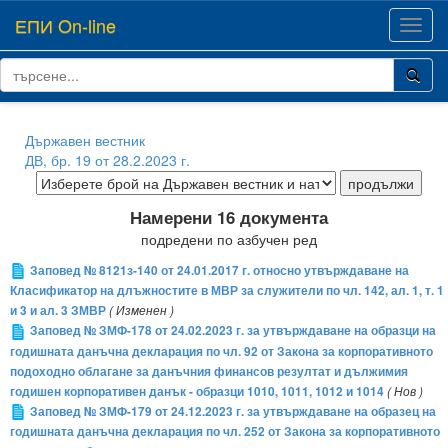
ЕПИ On-line
Toggl
navig
Държавен вестник
ДВ, бр. 19 от 28.2.2023 г.
Намерени 16 документа
подредени по азбучен ред
Заповед № 8121з-140 от 24.01.2017 г. относно утвърждаване на
Класификатор на длъжностите в МВР за служители по чл. 142, ал. 1, т. 1
и 3 и ал. 3 ЗМВР
( Изменен )
Заповед № ЗМФ-178 от 24.02.2023 г. за утвърждаване на образци на
годишната данъчна декларация по чл. 92 от Закона за корпоративното
подоходно облагане за данъчния финансов резултат и дължимия
годишен корпоративен данък - образци 1010, 1011, 1012 и 1014
( Нов )
Заповед № ЗМФ-179 от 24.12.2023 г. за утвърждаване на образец на
годишната данъчна декларация по чл. 252 от Закона за корпоративното