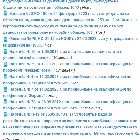
подоходно облагане за дължимия данък върху приходите на
бюджетните предприятия - образец 1040
( Нов )
Заповед № ЗМФ-180 от 24 февруари 2023 г. за утвърждаване на
образец на годишната данъчна декларация по чл. 259, ал. 2 от Закона за
корпоративното подоходно облагане за дължимия данък върху
дейността от опериране на кораби - образец 108
( Нов )
Решение № РД-НС-04-12 на НЗОК от 24.02.2023 г. за утвърждаване на
Изисквания на НЗОК
( Нов )
Наредба № 10 от 1.09.2016 г. за организация на дейностите в
училищното образование
( Изменен )
Наредба № 29 от 11.11.2003 г. за придобиване на квалификация по
професия "Фермер" (отм.)
( Отменен )
Наредба № 6 от 14.02.2023 г. за придобиване на квалификация по
професията "Ветеринарен техник"
( Нов )
Наредба № 7 от 14.02.2023 г. за придобиване на квалификация по
професията "Фермер"
( Нов )
Наредба № 78 от 26.09.2012 г. за придобиване на квалификация по
професията "Ветеринарен техник" (отм.)
( Отменен )
Наредба № Н-19 от 25.05.2010 г. за условията и реда за
разработването и планирането на курсове за придобиване, повишаване
на квалификацията и преквалификацията, както и за кандидатстването
на военнослужещите и цивилните служители от Министерството на отбр
( Отменен )