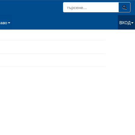
раво
ВХОД