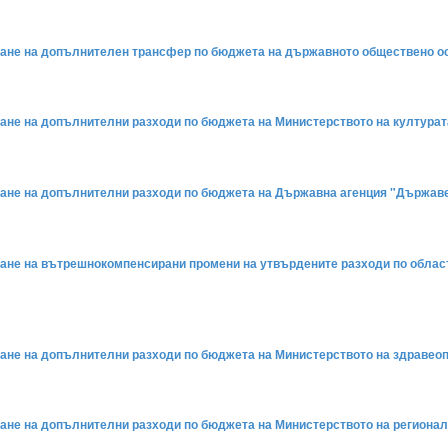
яване на допълнителен трансфер по бюджета на държавното обществено оси
ване на допълнителни разходи по бюджета на Министерството на културата
яване на допълнителни разходи по бюджета на Държавна агенция "Държавен
яване на вътрешнокомпенсирани промени на утвърдените разходи по обла
ване на допълнителни разходи по бюджета на Министерството на здравеопа
ване на допълнителни разходи по бюджета на Министерството на регионалн