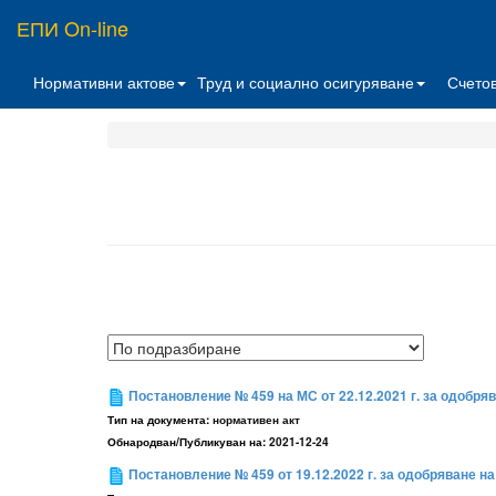
ЕПИ On-line
Нормативни актове
Труд и социално осигуряване
Счето
Постановление № 459 на МС от 22.12.2021 г. за одобря
Тип на документа:
нормативен акт
Обнародван/Публикуван на:
2021-12-24
Постановление № 459 от 19.12.2022 г. за одобряване н