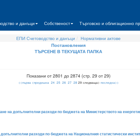
водство и данъци
Собственост
Търговско и облигационно п
ЕПИ Счетоводство и данъци
Нормативни актове
Постановления
ТЪРСЕНЕ В ТЕКУЩАТА ПАПКА
Показани от 2801 до 2874 (стр. 29 от 29)
<<първа
<предишна
24
25
26
27
28
29 следваща>
последна>>
ване на допълнителни разходи по бюджета на Министерството на енергетика
а допълнителни разходи по бюджета на Националния статистически институ