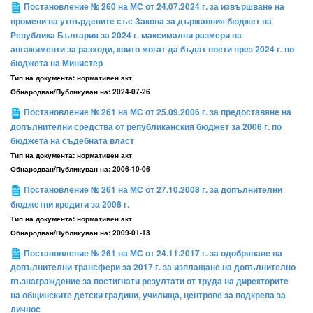
Постановление № 260 на МС от 24.07.2024 г. за извършване на
промени на утвърдените със Закона за държавния бюджет на
Република България за 2024 г. максимални размери на
ангажименти за разходи, които могат да бъдат поети през 2024 г. по
бюджета на Министер
Тип на документа:
нормативен акт
Обнародван/Публикуван на:
2024-07-26
Постановление № 261 на МС от 25.09.2006 г. за предоставяне на
допълнителни средства от републиканския бюджет за 2006 г. по
бюджета на съдебната власт
Тип на документа:
нормативен акт
Обнародван/Публикуван на:
2006-10-06
Постановление № 261 на МС от 27.10.2008 г. за допълнителни
бюджетни кредити за 2008 г.
Тип на документа:
нормативен акт
Обнародван/Публикуван на:
2009-01-13
Постановление № 261 на МС от 24.11.2017 г. за одобряване на
допълнителни трансфери за 2017 г. за изплащане на допълнително
възнаграждение за постигнати резултати от труда на директорите
на общинските детски градини, училища, центрове за подкрепа за
личнос