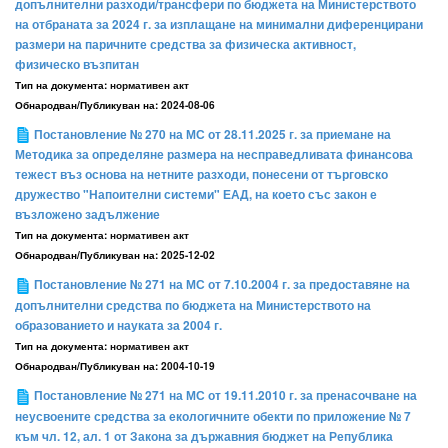
допълнителни разходи/трансфери по бюджета на Министерството
на отбраната за 2024 г. за изплащане на минимални диференцирани
размери на паричните средства за физическа активност,
физическо възпитан
Тип на документа:
нормативен акт
Обнародван/Публикуван на:
2024-08-06
Постановление № 270 на МС от 28.11.2025 г. за приемане на
Методика за определяне размера на несправедливата финансова
тежест въз основа на нетните разходи, понесени от търговско
дружество "Напоителни системи" ЕАД, на което със закон е
възложено задължение
Тип на документа:
нормативен акт
Обнародван/Публикуван на:
2025-12-02
Постановление № 271 на МС от 7.10.2004 г. за предоставяне на
допълнителни средства по бюджета на Министерството на
образованието и науката за 2004 г.
Тип на документа:
нормативен акт
Обнародван/Публикуван на:
2004-10-19
Постановление № 271 на МС от 19.11.2010 г. за пренасочване на
неусвоените средства за екологичните обекти по приложение № 7
към чл. 12, ал. 1 от Закона за държавния бюджет на Република