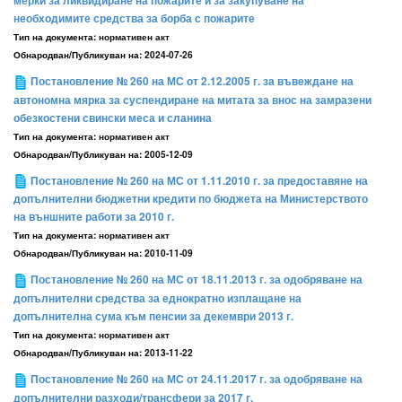
мерки за ликвидиране на пожарите и за закупуване на
необходимите средства за борба с пожарите
Тип на документа:
нормативен акт
Обнародван/Публикуван на:
2024-07-26
Постановление № 260 на МС от 2.12.2005 г. за въвеждане на
автономна мярка за суспендиране на митата за внос на замразени
обезкостени свински меса и сланина
Тип на документа:
нормативен акт
Обнародван/Публикуван на:
2005-12-09
Постановление № 260 на МС от 1.11.2010 г. за предоставяне на
допълнителни бюджетни кредити по бюджета на Министерството
на външните работи за 2010 г.
Тип на документа:
нормативен акт
Обнародван/Публикуван на:
2010-11-09
Постановление № 260 на МС от 18.11.2013 г. за одобряване на
допълнителни средства за еднократно изплащане на
допълнителна сума към пенсии за декември 2013 г.
Тип на документа:
нормативен акт
Обнародван/Публикуван на:
2013-11-22
Постановление № 260 на МС от 24.11.2017 г. за одобряване на
допълнителни разходи/трансфери за 2017 г.