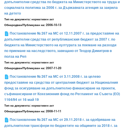
допълнителни средства по бюджета на Министерството на труда и
социалната политика за 2006 г. за Държавната агенция за закрила
на детето
Тип на документа:
нормативен акт
Обнародван/Публикуван на:
2006-10-13
Постановление № 267 на МС от 12.11.2007 г. за предоставяне на
допълнителни средства от републиканския бюджет за 2007 г. по
бюджета на Министерството на културата за поемане на разходи
по приемане на наследството, завещано от Теодор Димитров в
полза на Реп
Тип на документа:
нормативен акт
Обнародван/Публикуван на:
2007-11-20
Постановление № 267 на МС от 3.11.2008 г. за целево
предоставяне на средства от централния бюджет за Националния
фонд за осигуряване на допълнително финансиране на проекти,
съфинансирани от Кохезионния фонд по Регламент на Съвета (ЕО)
1164/94 от 16 май 19
Тип на документа:
нормативен акт
Обнародван/Публикуван на:
2008-11-11
Постановление № 267 на МС от 29.11.2018 г. за одобряване на
допълнителни трансфери по бюджетите на общините за 2018 г. за