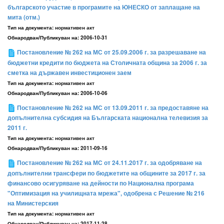
българското участие в програмите на ЮНЕСКО от заплащане на
мита (отм.)
Тип на документа:
нормативен акт
Обнародван/Публикуван на:
2006-10-31
Постановление № 262 на МС от 25.09.2006 г. за разрешаване на
бюджетни кредити по бюджета на Столичната община за 2006 г. за
сметка на държавен инвестиционен заем
Тип на документа:
нормативен акт
Обнародван/Публикуван на:
2006-10-06
Постановление № 262 на МС от 13.09.2011 г. за предоставяне на
допълнителна субсидия на Българската национална телевизия за
2011 г.
Тип на документа:
нормативен акт
Обнародван/Публикуван на:
2011-09-16
Постановление № 262 на МС от 24.11.2017 г. за одобряване на
допълнителни трансфери по бюджетите на общините за 2017 г. за
финансово осигуряване на дейности по Национална програма
"Оптимизация на училищната мрежа", одобрена с Решение № 216
на Министерския
Тип на документа:
нормативен акт
Обнародван/Публикуван на:
2017-11-28