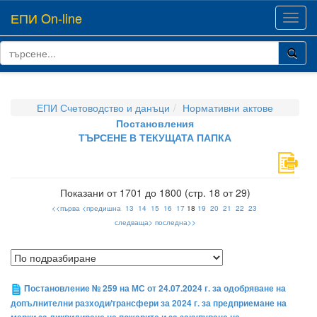
ЕПИ On-line
Toggl
navig
ЕПИ Счетоводство и данъци
Нормативни актове
Постановления
ТЪРСЕНЕ В ТЕКУЩАТА ПАПКА
Показани от 1701 до 1800 (стр. 18 от 29)
<<първа
<предишна
13
14
15
16
17
18
19
20
21
22
23
следваща>
последна>>
Постановление № 259 на МС от 24.07.2024 г. за одобряване на
допълнителни разходи/трансфери за 2024 г. за предприемане на