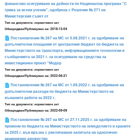
финансово осигуряване на дейности по Национална програма "С
грижа за всеки ученик", одобрена с Решение № 271 на
Министерския съвет от
Тип на документа:
нормативен акт
Обнародван/Публикуван на:
2018-12-04
Постановление № 267 на МС от 5.08.2021 г. за одобряване на
допълнителни плащания от централния бюджет по бюджета на
Министерството на транспорта, информационните технологии и
съобщенията за 2021 г. за осигуряване на средства за
инвестиционен проект "Модер
Тип на документа:
нормативен акт
Обнародван/Публикуван на:
2022-06-21
Постановление № 267 на МС от 1.09.2022 г. за одобряване на
допълнителни разходи по бюджета на Министерството на
външните работи за 2022 г.
Тип на документа:
нормативен акт
Обнародван/Публикуван на:
2022-09-09
Постановление № 267 на МС от 27.11.2025 г. за одобряване на
промени по бюджета на Министерството на земеделието и храните
за 2025 г. във връзка с увеличаване капитала на еднолично
акционерно дружество