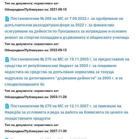
Тип на документа:
нормативен акт
Обнародван/Публикуван на:
2021-08-10
Постановление № 269 на МС от 7.09.2022 г. за одобряване на
допълнителни разходи/трансфери за 2022 г. за финансово
осигуряване на дейности по Програмата за изграждане и основен
ремонт на спортни площадки в държавните и общинските училища
Тип на документа:
нормативен акт
Обнародван/Публикуван на:
2022-09-13
Постановление № 270 на MC от 19.11.2003 г. за предоставяне на
средства от републиканския бюджет за 2003 г. за покриване
недостига на средства за допълване норматива за текуща
издръжка за делегираните "държавни дейности" за 2003 г. и за
специализираните бо
Тип на документа:
нормативен акт
Обнародван/Публикуван на:
2003-11-28
Постановление № 270 на МС от 12.11.2007 г. за приемане на
Наредба за условията и реда за работа на Комисията по цените на
лекарствените продукти
Тип на документа:
нормативен акт
Обнародван/Публикуван на:
2007-11-30