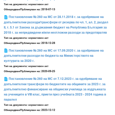
Тип на документа:
нормативен акт
Обнародван/Публикуван на:
2018-07-13
Постановление № 260 на МС от 28.11.2018 г. за одобряване на
допълнителни разходи/трансфери от резерва по чл. 1, ал. 2, раздел
ІІ, т. 5.1 от Закона за държавния бюджет на Република България за
2018 г. за непредвидени и/или неотложни разходи за предотвратяв
Тип на документа:
нормативен акт
Обнародван/Публикуван на:
2018-12-28
Постановление № 260 на МС от 17.09.2020 г. за одобряване на
допълнителни разходи по бюджета на Министерството на
културата за 2020 г.
Тип на документа:
нормативен акт
Обнародван/Публикуван на:
2020-09-25
Постановление № 260 на МС от 7.12.2023 г. за одобряване на
допълнителни трансфери по бюджетите на общините за 2023 г. за
допълнително финансиране на общински училища за издръжката
на учениците в VIII клас, приети през учебната 2023 - 2024 година в
паралел
Тип на документа:
нормативен акт
Обнародван/Публикуван на:
2023-12-12