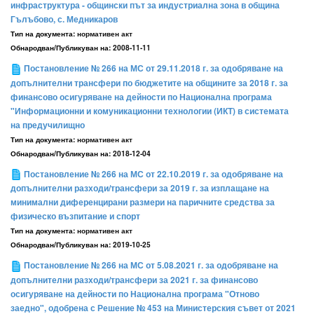
инфраструктура - общински път за индустриална зона в община
Гълъбово, с. Медникаров
Тип на документа:
нормативен акт
Обнародван/Публикуван на:
2008-11-11
Постановление № 266 на МС от 29.11.2018 г. за одобряване на
допълнителни трансфери по бюджетите на общините за 2018 г. за
финансово осигуряване на дейности по Национална програма
"Информационни и комуникационни технологии (ИКТ) в системата
на предучилищно
Тип на документа:
нормативен акт
Обнародван/Публикуван на:
2018-12-04
Постановление № 266 на МС от 22.10.2019 г. за одобряване на
допълнителни разходи/трансфери за 2019 г. за изплащане на
минимални диференцирани размери на паричните средства за
физическо възпитание и спорт
Тип на документа:
нормативен акт
Обнародван/Публикуван на:
2019-10-25
Постановление № 266 на МС от 5.08.2021 г. за одобряване на
допълнителни разходи/трансфери за 2021 г. за финансово
осигуряване на дейности по Национална програма "Отново
заедно", одобрена с Решение № 453 на Министерския съвет от 2021