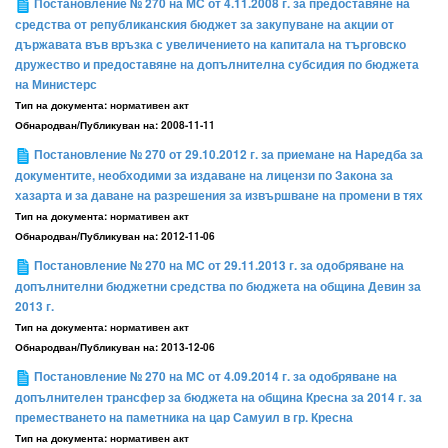
Постановление № 270 на МС от 4.11.2008 г. за предоставяне на
средства от републиканския бюджет за закупуване на акции от
държавата във връзка с увеличението на капитала на търговско
дружество и предоставяне на допълнителна субсидия по бюджета
на Министерс
Тип на документа:
нормативен акт
Обнародван/Публикуван на:
2008-11-11
Постановление № 270 от 29.10.2012 г. за приемане на Наредба за
документите, необходими за издаване на лицензи по Закона за
хазарта и за даване на разрешения за извършване на промени в тях
Тип на документа:
нормативен акт
Обнародван/Публикуван на:
2012-11-06
Постановление № 270 на МС от 29.11.2013 г. за одобряване на
допълнителни бюджетни средства по бюджета на община Девин за
2013 г.
Тип на документа:
нормативен акт
Обнародван/Публикуван на:
2013-12-06
Постановление № 270 на МС от 4.09.2014 г. за одобряване на
допълнителен трансфер за бюджета на община Кресна за 2014 г. за
преместването на паметника на цар Самуил в гр. Кресна
Тип на документа:
нормативен акт