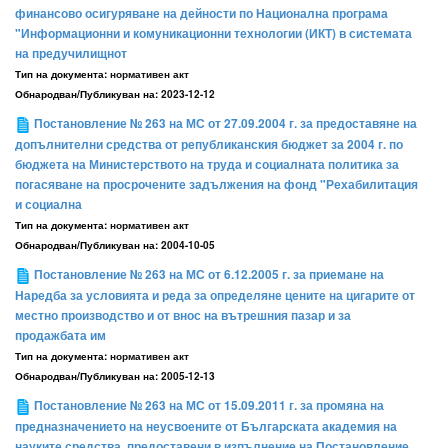
финансово осигуряване на дейности по Национална програма
"Информационни и комуникационни технологии (ИКТ) в системата
на предучилищнот
Тип на документа:
нормативен акт
Обнародван/Публикуван на:
2023-12-12
Постановление № 263 на МС от 27.09.2004 г. за предоставяне на
допълнителни средства от републиканския бюджет за 2004 г. по
бюджета на Министерството на труда и социалната политика за
погасяване на просрочените задължения на фонд "Рехабилитация
и социална
Тип на документа:
нормативен акт
Обнародван/Публикуван на:
2004-10-05
Постановление № 263 на МС от 6.12.2005 г. за приемане на
Наредба за условията и реда за определяне цените на цигарите от
местно производство и от внос на вътрешния пазар и за
продажбата им
Тип на документа:
нормативен акт
Обнародван/Публикуван на:
2005-12-13
Постановление № 263 на МС от 15.09.2011 г. за промяна на
предназначението на неусвоените от Българската академия на
науките средства, предоставени в изпълнение на Постановление