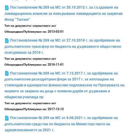
Постановление № 269 на МС от 26.10.2012 г. за създаване на
ликвидационна комисия за извършване ликвидацията на закрития
Фонд "Тютюн"
Тип на документа:
нормативен акт
Обнародван/Публикуван на:
2013-02-01
Постановление № 269 на МС от 27.10.2016 г. за одобряване на
допълнителен трансфер по бюджета на държавното обществено
осигуряване за 2016 г.
Тип на документа:
нормативен акт
Обнародван/Публикуван на:
2016-11-01
Постановление № 269 на МС от 7.12.2017 г. за одобряване на
допълнителни разходи/трансфери за 2017 г. за изплащане на
стипендии и еднократно финансово подпомагане по Програмата на
мерките за закрила на деца с изявени дарби от държавни и
общински училища пр
Тип на документа:
нормативен акт
Обнародван/Публикуван на:
2017-12-12
Постановление № 269 на МС от 6.08.2021 г. за одобряване на
допълнителни средства по бюджета на Министерството на
здравеопазването за 2021 г.