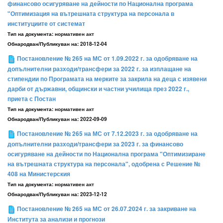
финансово осигуряване на дейности по Национална програма
"Оптимизация на вътрешната структура на персонала в
институциите от системат
Тип на документа:
нормативен акт
Обнародван/Публикуван на:
2018-12-04
Постановление № 265 на МС от 1.09.2022 г. за одобряване на
допълнителни разходи/трансфери за 2022 г. за изплащане на
стипендии по Програмата на мерките за закрила на деца с изявени
дарби от държавни, общински и частни училища през 2022 г.,
приета с Постан
Тип на документа:
нормативен акт
Обнародван/Публикуван на:
2022-09-09
Постановление № 265 на МС от 7.12.2023 г. за одобряване на
допълнителни разходи/трансфери за 2023 г. за финансово
осигуряване на дейности по Национална програма "Оптимизиране
на вътрешната структура на персонала", одобрена с Решение №
408 на Министерския
Тип на документа:
нормативен акт
Обнародван/Публикуван на:
2023-12-12
Постановление № 265 на МС от 26.07.2024 г. за закриване на
Института за анализи и прогнози