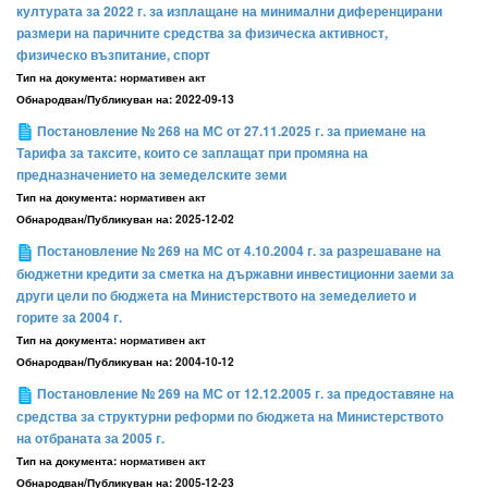
културата за 2022 г. за изплащане на минимални диференцирани
размери на паричните средства за физическа активност,
физическо възпитание, спорт
Тип на документа:
нормативен акт
Обнародван/Публикуван на:
2022-09-13
Постановление № 268 на МС от 27.11.2025 г. за приемане на
Тарифа за таксите, които се заплащат при промяна на
предназначението на земеделските земи
Тип на документа:
нормативен акт
Обнародван/Публикуван на:
2025-12-02
Постановление № 269 на МС от 4.10.2004 г. за разрешаване на
бюджетни кредити за сметка на държавни инвестиционни заеми за
други цели по бюджета на Министерството на земеделието и
горите за 2004 г.
Тип на документа:
нормативен акт
Обнародван/Публикуван на:
2004-10-12
Постановление № 269 на МС от 12.12.2005 г. за предоставяне на
средства за структурни реформи по бюджета на Министерството
на отбраната за 2005 г.
Тип на документа:
нормативен акт
Обнародван/Публикуван на:
2005-12-23