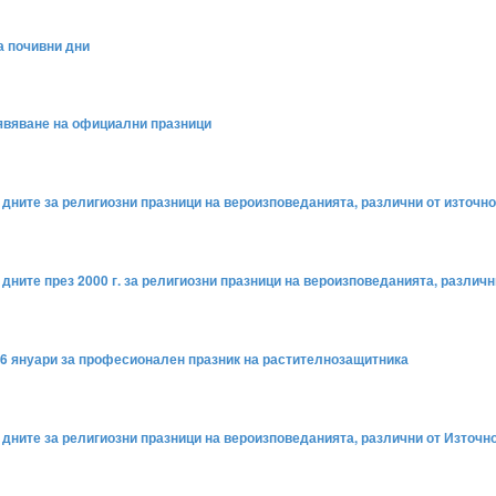
а почивни дни
бявяване на официални празници
а дните за религиозни празници на вероизповеданията, различни от източно
а дните през 2000 г. за религиозни празници на вероизповеданията, различ
 16 януари за професионален празник на растителнозащитника
а дните за религиозни празници на вероизповеданията, различни от Източно