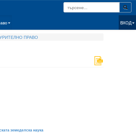
раво
ВХОД
УРИТЕЛНО ПРАВО
рската земеделска наука