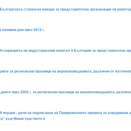
на Българската стопанска камара за представителна организация на работ
 почивни дни през 2012 г.
на Асоциацията на индустриалния капитал в България за представителна о
дните за религиозни празници на вероизповеданията, различни от източноп
а дните през 2002 г. за религиозни празници на вероизповеданията, различ
 29 януари - деня на подписване на Привременните правила за учредяване 
та" към Министерството н