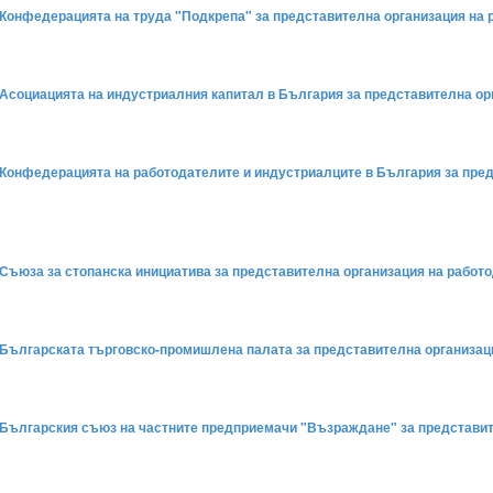
на Конфедерацията на труда "Подкрепа" за представителна организация на
на Асоциацията на индустриалния капитал в България за представителна о
на Конфедерацията на работодателите и индустриалците в България за пре
на Съюза за стопанска инициатива за представителна организация на рабо
на Българската търговско-промишлена палата за представителна организа
на Българския съюз на частните предприемачи "Възраждане" за представи