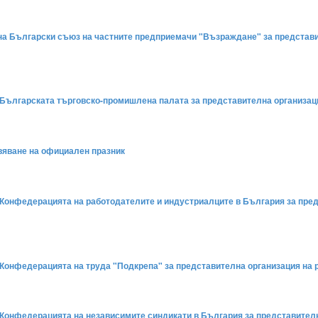
е на Български съюз на частните предприемачи "Възраждане" за представ
на Българската търговско-промишлена палата за представителна организа
явяване на официален празник
на Конфедерацията на работодателите и индустриалците в България за пре
на Конфедерацията на труда "Подкрепа" за представителна организация на
на Конфедерацията на независимите синдикати в България за представител