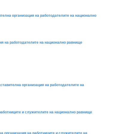
ителна организация на работодателите на национално
ция на работодателите на национално равнище
дставителна организация на работодателите на
 работниците и служителите на национално равнище
на организация на работниците и служителите на