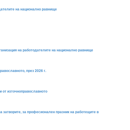
одателите на национално равнище
рганизация на работодателите на национално равнище
равославното, през 2026 г.
ни от източноправославното
на затворите, за професионален празник на работещите в