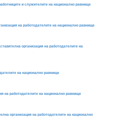
 работниците и служителите на национално равнище
рганизация на работодателите на национално равнище
дставителна организация на работодателите на
тодателите на национално равнище
ция на работодателите на национално равнище
телна организация на работодателите на национално