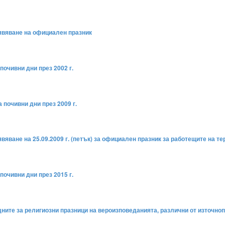
бявяване на официален празник
почивни дни през 2002 г.
 почивни дни през 2009 г.
явяване на 25.09.2009 г. (петък) за официален празник за работещите на 
почивни дни през 2015 г.
дните за религиозни празници на вероизповеданията, различни от източноп