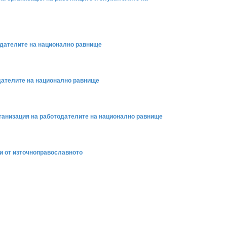
тодателите на национално равнище
одателите на национално равнище
рганизация на работодателите на национално равнище
ни от източноправославното