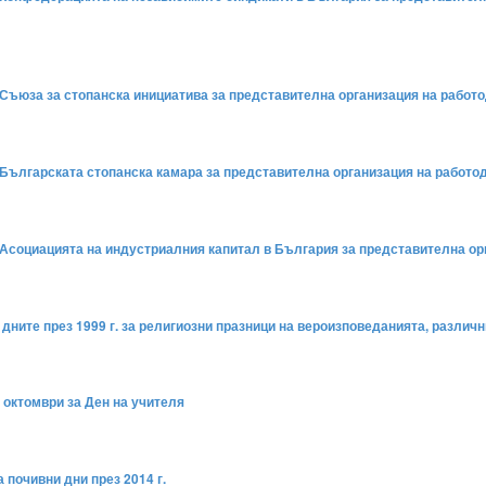
на Съюза за стопанска инициатива за представителна организация на рабо
на Българската стопанска камара за представителна организация на работ
на Асоциацията на индустриалния капитал в България за представителна о
а дните през 1999 г. за религиозни празници на вероизповеданията, различ
5 октомври за Ден на учителя
 почивни дни през 2014 г.