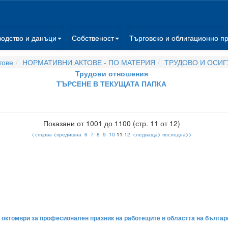
водство и данъци
Собственост
Търговско и облигационно п
тове
НОРМАТИВНИ АКТОВЕ - ПО МАТЕРИЯ
ТРУДОВО И ОСИГ
Трудови отношения
ТЪРСЕНЕ В ТЕКУЩАТА ПАПКА
Показани от 1001 до 1100 (стр. 11 от 12)
<<първа
<предишна
6
7
8
9
10
11
12
следваща>
последна>>
25 октомври за професионален празник на работещите в областта на бълга