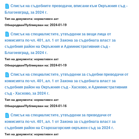
Списък на съдебните преводачи, вписани към Окръжния съд -
Благоевград, за 2024 г.
Тип на документа:
нормативен акт
Обнародван/Публикуван на:
2024-01-19
Списък на специалистите, утвърдени за вещи лица от
комисията по чл. 401, ал. 1 от Закона за съдебната власт за
съдебния район на Окръжния и Административния съд -
Благоевград, за 2024 г.
Тип на документа:
нормативен акт
Обнародван/Публикуван на:
2024-01-19
Списък на специалистите, утвърдени за съдебни преводачи от
комисията по чл. 401, ал. 1 от Закона за съдебната власт за
съдебния район на Окръжния съд - Хасково, и Административния
съд - Хасково, за 2024 г.
Тип на документа:
нормативен акт
Обнародван/Публикуван на:
2024-01-16
Списък на специалистите, утвърдени за преводачи от
комисията по чл. 401, ал. 1 от Закона за съдебната власт за
съдебния район на Старозагорския окръжен съд за 2024 г.
Тип на документа:
нормативен акт