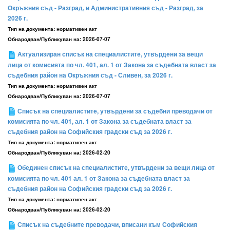
Окръжния съд - Разград, и Административния съд - Разград, за
2026 г.
Тип на документа:
нормативен акт
Обнародван/Публикуван на:
2026-07-07
Актуализиран списък на специалистите, утвърдени за вещи
лица от комисията по чл. 401, ал. 1 от Закона за съдебната власт за
съдебния район на Окръжния съд - Сливен, за 2026 г.
Тип на документа:
нормативен акт
Обнародван/Публикуван на:
2026-07-07
Списък на специалистите, утвърдени за съдебни преводачи от
комисията по чл. 401, ал. 1 от Закона за съдебната власт за
съдебния район на Софийския градски съд за 2026 г.
Тип на документа:
нормативен акт
Обнародван/Публикуван на:
2026-02-20
Обединен списък на специалистите, утвърдени за вещи лица от
комисията по чл. 401 ал. 1 от Закона за съдебната власт за
съдебния район на Софийския градски съд за 2026 г.
Тип на документа:
нормативен акт
Обнародван/Публикуван на:
2026-02-20
Списък на съдебните преводачи, вписани към Софийския