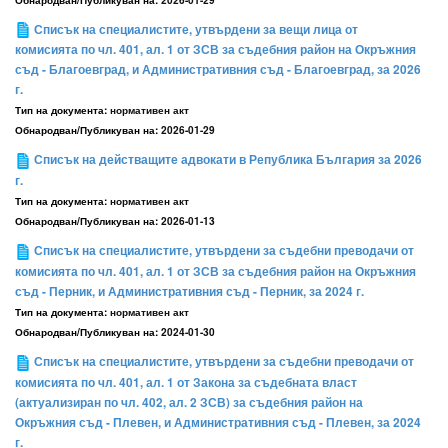
Списък на специалистите, утвърдени за вещи лица от
комисията по чл. 401, ал. 1 от ЗСВ за съдебния район на Окръжния
съд - Благоевград, и Административния съд - Благоевград, за 2026
г.
Тип на документа:
нормативен акт
Обнародван/Публикуван на:
2026-01-29
Списък на действащите адвокати в Република България за 2026
г.
Тип на документа:
нормативен акт
Обнародван/Публикуван на:
2026-01-13
Списък на специалистите, утвърдени за съдебни преводачи от
комисията по чл. 401, ал. 1 от ЗСВ за съдебния район на Окръжния
съд - Перник, и Административния съд - Перник, за 2024 г.
Тип на документа:
нормативен акт
Обнародван/Публикуван на:
2024-01-30
Списък на специалистите, утвърдени за съдебни преводачи от
комисията по чл. 401, ал. 1 от Закона за съдебната власт
(актуализиран по чл. 402, ал. 2 ЗСВ) за съдебния район на
Окръжния съд - Плевен, и Административния съд - Плевен, за 2024
г.